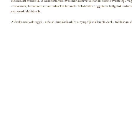
Kolozsvárt működik. A Szakosztályok éves munkatervet állítanak össze s évente egy v
szerveznek, havonként eloadó üléseket tartanak. Feladatuk az egyetemi hallgatók tudom
csoportok alakítása is.
A Szakosztályok tagjai - a belső munkatársak és a nyugdíjasok kivételével - főállásban