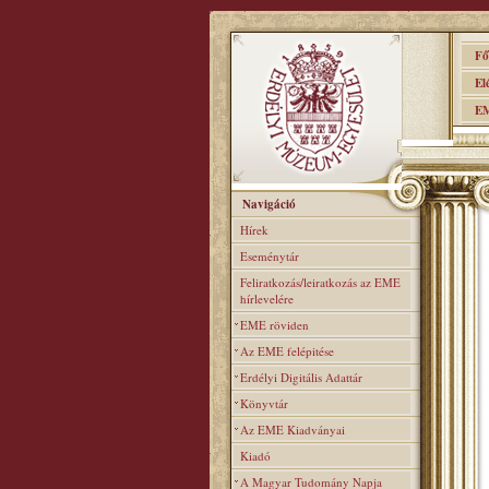
Főo
Elér
EME
Navigáció
Hírek
Eseménytár
Feliratkozás/leiratkozás az EME
hírlevelére
EME röviden
Az EME felépitése
Erdélyi Digitális Adattár
Könyvtár
Az EME Kiadványai
Kiadó
A Magyar Tudomány Napja