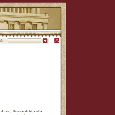
ső:
akosztály Marosvásárhelyt, a többi