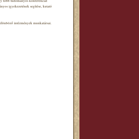
agy több tudományos konferenciát
ányos igyekezetének segítése, kutató
 különböző intézmények munkatársai.