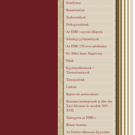
Erdélyben
Kutatóintézet
Szakosztályok
Fiókegyesületek
Az EME vagyoni állapota
Jelenlegi gyűjtemények
Az EME 150 éves jubileuma
Gr. Mikó Imre Alapitvány
Díjak
Együttműködések /
Társintézmények
Támogatóink
Linktár
Raport de autoevaluare
Structuri instituţionale şi elite din
Ţara Silvaniei în secolele XIV–
XVII.
Támogassa az EMÉ-t
Balaur bondoc
Az Erdélyi Múzeum-Egyesület