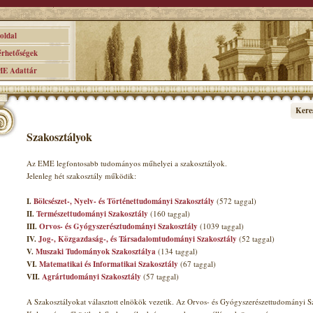
ldal
hetőségek
 Adattár
Kere
Szakosztályok
Az EME legfontosabb tudományos műhelyei a szakosztályok.
Jelenleg hét szakosztály működik:
I.
Bölcsészet-, Nyelv- és Történettudományi Szakosztály
(572 taggal)
II.
Természettudományi Szakosztály
(160 taggal)
III.
Orvos- és Gyógyszerésztudományi Szakosztály
(1039 taggal)
IV.
Jog-, Közgazdaság-, és Társadalomtudományi Szakosztály
(52 taggal)
V.
Muszaki Tudományok Szakosztálya
(134 taggal)
VI.
Matematikai és Informatikai Szakosztály
(67 taggal)
VII.
Agrártudományi Szakosztály
(57 taggal)
A Szakosztályokat választott elnökök vezetik. Az Orvos- és Gyógyszerészettudományi Sz