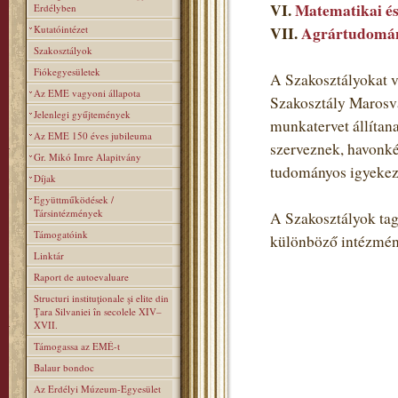
VI.
Matematikai és
Erdélyben
Kutatóintézet
VII.
Agrártudomán
Szakosztályok
Fiókegyesületek
A Szakosztályokat v
Az EME vagyoni állapota
Szakosztály Marosvá
Jelenlegi gyűjtemények
munkatervet állítan
Az EME 150 éves jubileuma
szerveznek, havonké
Gr. Mikó Imre Alapitvány
tudományos igyekezet
Díjak
Együttműködések /
Társintézmények
A Szakosztályok tagj
Támogatóink
különböző intézmén
Linktár
Raport de autoevaluare
Structuri instituţionale şi elite din
Ţara Silvaniei în secolele XIV–
XVII.
Támogassa az EMÉ-t
Balaur bondoc
Az Erdélyi Múzeum-Egyesület