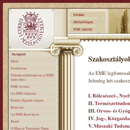
Főoldal
Elérhetőségek
EME Adattár
Navigáció
Szakosztályo
Hírek
Eseménytár
Az EME legfontosab
Feliratkozás/leiratkozás az EME
hírlevelére
Jelenleg hét szakos
EME röviden
Az EME felépitése
I.
Bölcsészet-, Nye
Erdélyi Digitális Adattár
II.
Természettudom
Könyvtár
III.
Orvos- és Gyó
Az EME Kiadványai
IV.
Jog-, Közgazda
Kiadó
V.
Muszaki Tudomá
A Magyar Tudomány Napja