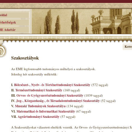
ldal
hetőségek
 Adattár
Kere
Szakosztályok
Az EME legfontosabb tudományos műhelyei a szakosztályok.
Jelenleg hét szakosztály működik:
I.
Bölcsészet-, Nyelv- és Történettudományi Szakosztály
(572 taggal)
II.
Természettudományi Szakosztály
(160 taggal)
III.
Orvos- és Gyógyszerésztudományi Szakosztály
(1039 taggal)
IV.
Jog-, Közgazdaság-, és Társadalomtudományi Szakosztály
(52 taggal)
V.
Muszaki Tudományok Szakosztálya
(134 taggal)
VI.
Matematikai és Informatikai Szakosztály
(67 taggal)
VII.
Agrártudományi Szakosztály
(57 taggal)
A Szakosztályokat választott elnökök vezetik. Az Orvos- és Gyógyszerészettudományi Sz