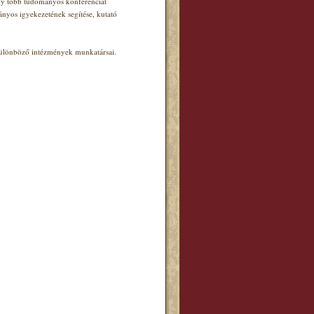
agy több tudományos konferenciát
ányos igyekezetének segítése, kutató
 különböző intézmények munkatársai.