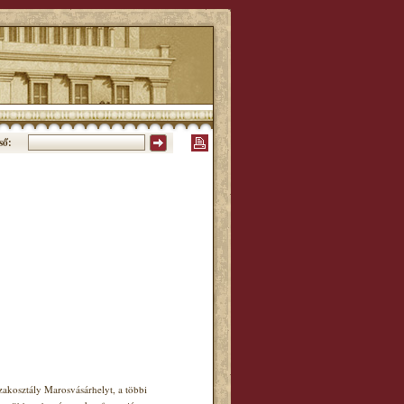
ső:
akosztály Marosvásárhelyt, a többi