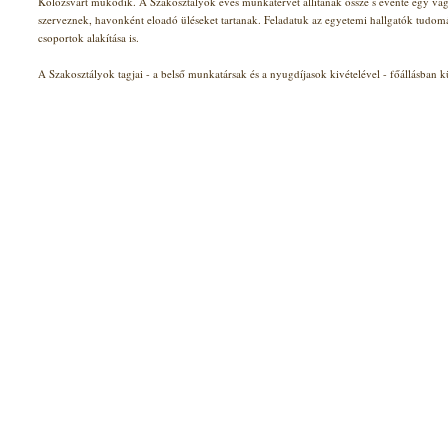
Kolozsvárt működik. A Szakosztályok éves munkatervet állítanak össze s évente egy v
szerveznek, havonként eloadó üléseket tartanak. Feladatuk az egyetemi hallgatók tudom
csoportok alakítása is.
A Szakosztályok tagjai - a belső munkatársak és a nyugdíjasok kivételével - főállásban