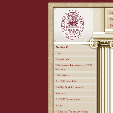
Főo
Elér
EME
Navigáció
Hírek
Eseménytár
Feliratkozás/leiratkozás az EME
hírlevelére
EME röviden
Az EME felépitése
Erdélyi Digitális Adattár
Könyvtár
Az EME Kiadványai
Kiadó
A Magyar Tudomány Napja