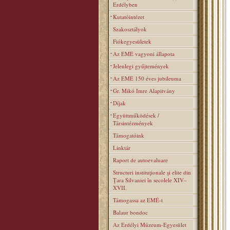
Erdélyben
Kutatóintézet
Szakosztályok
Fiókegyesületek
Az EME vagyoni állapota
Jelenlegi gyűjtemények
Az EME 150 éves jubileuma
Gr. Mikó Imre Alapitvány
Díjak
Együttműködések /
Társintézmények
Támogatóink
Linktár
Raport de autoevaluare
Structuri instituţionale şi elite din
Ţara Silvaniei în secolele XIV–
XVII.
Támogassa az EMÉ-t
Balaur bondoc
Az Erdélyi Múzeum-Egyesület