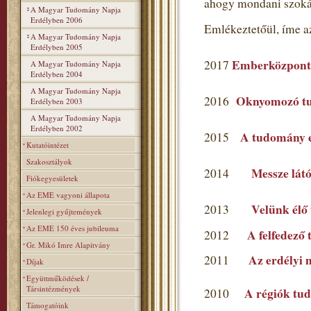
ahogy mondani szoká
A Magyar Tudomány Napja
Erdélyben 2006
Emlékeztetőül, íme a
A Magyar Tudomány Napja
Erdélyben 2005
Emberközpont
2017
A Magyar Tudomány Napja
Erdélyben 2004
A Magyar Tudomány Napja
Oknyomozó t
2016
Erdélyben 2003
A Magyar Tudomány Napja
Erdélyben 2002
A tudomány ev
2015
Kutatóintézet
Szakosztályok
Messze látó
2014
Fiókegyesületek
Az EME vagyoni állapota
Velünk élő
2013
Jelenlegi gyűjtemények
Az EME 150 éves jubileuma
A felfedező
2012
Gr. Mikó Imre Alapitvány
Az erdélyi 
2011
Díjak
Együttműködések /
Társintézmények
A régiók tu
2010
Támogatóink