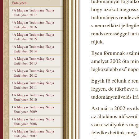
tudománnyal foglalko
Erdélyben
hogy azokat megosszá
A Magyar Tudomány Napja
Erdélyben 2017
tudományos rendezvén
A Magyar Tudomány Napja
s nemzetközi jellegű
Erdélyben 2016
rendszerességgel tart
A Magyar Tudomány Napja
Erdélyben 2015
rájuk.
A Magyar Tudomány Napja
Erdélyben 2014
Ilyen fórumnak szám
A Magyar Tudomány Napja
amelyet 2002 óta min
Erdélyben 2013
legközelebb eső napo
A Magyar Tudomány Napja
Erdélyben 2012
Egyik fő célunk e re
A Magyar Tudomány Napja
Erdélyben 2011
legyen, de tükrözve 
A Magyar Tudomány Napja
tudományművelés irán
Erdélyben 2010
A Magyar Tudomány Napja
Azt már a 2002-es el
Erdélyben 2009
az általános időszerű
A Magyar Tudomány Napja
szakosztályoké s mag
Erdélyben 2008
A Magyar Tudomány Napja
feledkezhetünk meg, h
Erdélyben 2007