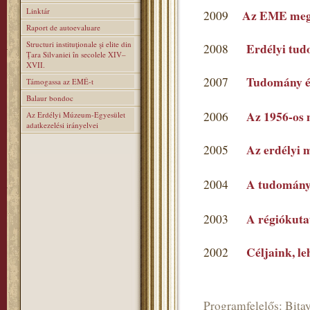
Linktár
Az EME mega
2009
Raport de autoevaluare
Structuri instituţionale şi elite din
Erdélyi tu
2008
Ţara Silvaniei în secolele XIV–
XVII.
Tudomány é
2007
Támogassa az EMÉ-t
Balaur bondoc
Az 1956-os 
2006
Az Erdélyi Múzeum-Egyesület
adatkezelési irányelvei
Az erdélyi 
2005
A tudomány
2004
A régiókutat
2003
Céljaink, l
2002
Programfelelős: Bitay