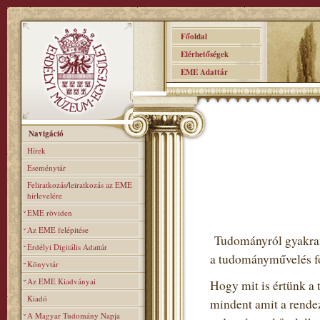
Főoldal
Elérhetőségek
EME Adattár
Navigáció
Hírek
Eseménytár
Feliratkozás/leiratkozás az EME
hírlevelére
EME röviden
Az EME felépitése
Tudományról gyakran 
Erdélyi Digitális Adattár
a tudományművelés fo
Könyvtár
Az EME Kiadványai
Hogy mit is értünk a 
Kiadó
mindent amit a rendez
A Magyar Tudomány Napja