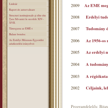
Linktár
Az EME mega
2009
Raport de autoevaluare
Structuri instituţionale şi elite din
Erdélyi tu
2008
Ţara Silvaniei în secolele XIV–
XVII.
Tudomány é
2007
Támogassa az EMÉ-t
Balaur bondoc
Az 1956-os 
2006
Az Erdélyi Múzeum-Egyesület
adatkezelési irányelvei
Az erdélyi 
2005
A tudomány
2004
A régiókutat
2003
Céljaink, l
2002
Programfelelős: Bitay