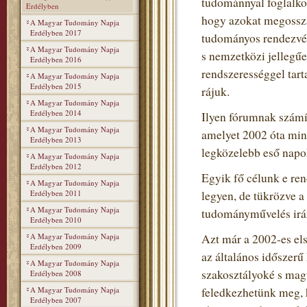
tudománnyal foglalko
Erdélyben
hogy azokat megosszá
A Magyar Tudomány Napja
Erdélyben 2017
tudományos rendezvén
A Magyar Tudomány Napja
s nemzetközi jellegű
Erdélyben 2016
rendszerességgel tart
A Magyar Tudomány Napja
Erdélyben 2015
rájuk.
A Magyar Tudomány Napja
Erdélyben 2014
Ilyen fórumnak szám
A Magyar Tudomány Napja
amelyet 2002 óta min
Erdélyben 2013
legközelebb eső napo
A Magyar Tudomány Napja
Erdélyben 2012
Egyik fő célunk e re
A Magyar Tudomány Napja
Erdélyben 2011
legyen, de tükrözve 
A Magyar Tudomány Napja
tudományművelés irán
Erdélyben 2010
A Magyar Tudomány Napja
Azt már a 2002-es el
Erdélyben 2009
az általános időszerű
A Magyar Tudomány Napja
szakosztályoké s mag
Erdélyben 2008
A Magyar Tudomány Napja
feledkezhetünk meg, h
Erdélyben 2007