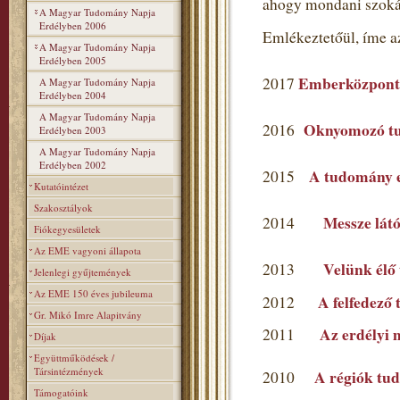
ahogy mondani szoká
A Magyar Tudomány Napja
Erdélyben 2006
Emlékeztetőül, íme a
A Magyar Tudomány Napja
Erdélyben 2005
Emberközpont
2017
A Magyar Tudomány Napja
Erdélyben 2004
A Magyar Tudomány Napja
Oknyomozó t
2016
Erdélyben 2003
A Magyar Tudomány Napja
Erdélyben 2002
A tudomány ev
2015
Kutatóintézet
Szakosztályok
Messze látó
2014
Fiókegyesületek
Az EME vagyoni állapota
Velünk élő
2013
Jelenlegi gyűjtemények
Az EME 150 éves jubileuma
A felfedező
2012
Gr. Mikó Imre Alapitvány
Az erdélyi 
2011
Díjak
Együttműködések /
Társintézmények
A régiók tu
2010
Támogatóink