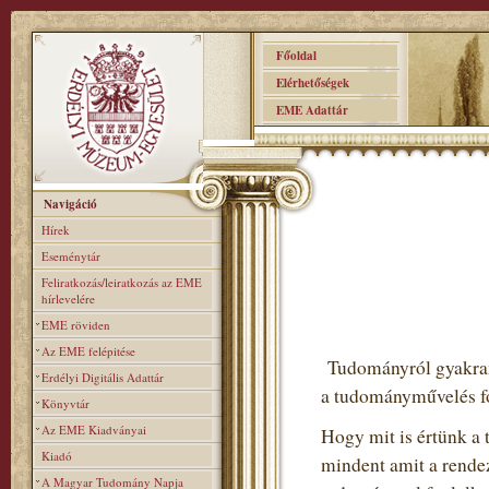
Főoldal
Elérhetőségek
EME Adattár
Navigáció
Hírek
Eseménytár
Feliratkozás/leiratkozás az EME
hírlevelére
EME röviden
Az EME felépitése
Tudományról gyakran 
Erdélyi Digitális Adattár
a tudományművelés fo
Könyvtár
Az EME Kiadványai
Hogy mit is értünk a 
Kiadó
mindent amit a rendez
A Magyar Tudomány Napja