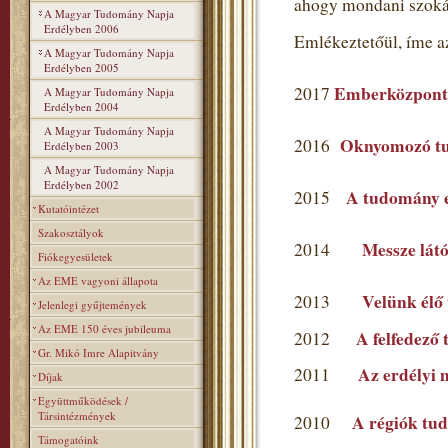
ahogy mondani szoká
A Magyar Tudomány Napja
Erdélyben 2006
Emlékeztetőül, íme a
A Magyar Tudomány Napja
Erdélyben 2005
Emberközpont
2017
A Magyar Tudomány Napja
Erdélyben 2004
A Magyar Tudomány Napja
Oknyomozó t
2016
Erdélyben 2003
A Magyar Tudomány Napja
Erdélyben 2002
A tudomány ev
2015
Kutatóintézet
Szakosztályok
Messze látó
2014
Fiókegyesületek
Az EME vagyoni állapota
Velünk élő
2013
Jelenlegi gyűjtemények
Az EME 150 éves jubileuma
A felfedező
2012
Gr. Mikó Imre Alapitvány
Az erdélyi 
2011
Díjak
Együttműködések /
Társintézmények
A régiók tu
2010
Támogatóink