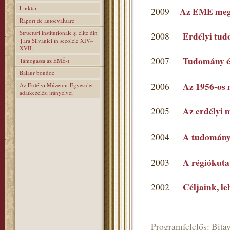
Linktár
Az EME mega
2009
Raport de autoevaluare
Structuri instituţionale şi elite din
Erdélyi tu
2008
Ţara Silvaniei în secolele XIV–
XVII.
Tudomány é
2007
Támogassa az EMÉ-t
Balaur bondoc
Az 1956-os 
2006
Az Erdélyi Múzeum-Egyesület
adatkezelési irányelvei
Az erdélyi 
2005
A tudomány
2004
A régiókutat
2003
Céljaink, l
2002
Programfelelős: Bitay