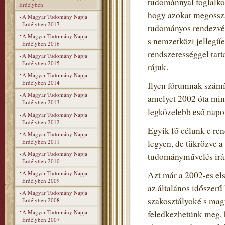
tudománnyal foglalko
Erdélyben
hogy azokat megosszá
A Magyar Tudomány Napja
Erdélyben 2017
tudományos rendezvén
A Magyar Tudomány Napja
s nemzetközi jellegű
Erdélyben 2016
rendszerességgel tart
A Magyar Tudomány Napja
Erdélyben 2015
rájuk.
A Magyar Tudomány Napja
Erdélyben 2014
Ilyen fórumnak szám
A Magyar Tudomány Napja
amelyet 2002 óta min
Erdélyben 2013
legközelebb eső napo
A Magyar Tudomány Napja
Erdélyben 2012
Egyik fő célunk e re
A Magyar Tudomány Napja
Erdélyben 2011
legyen, de tükrözve 
A Magyar Tudomány Napja
tudományművelés irán
Erdélyben 2010
A Magyar Tudomány Napja
Azt már a 2002-es el
Erdélyben 2009
az általános időszerű
A Magyar Tudomány Napja
szakosztályoké s mag
Erdélyben 2008
A Magyar Tudomány Napja
feledkezhetünk meg, h
Erdélyben 2007