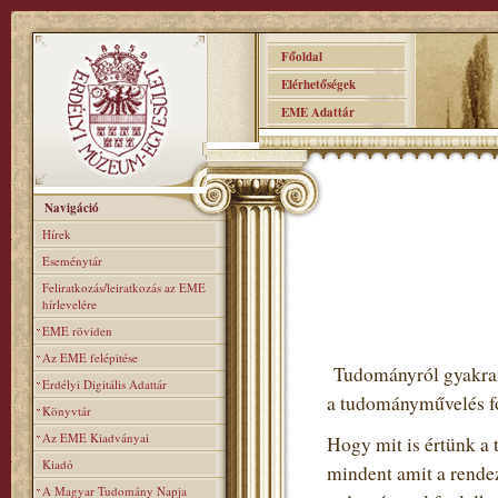
Főoldal
Elérhetőségek
EME Adattár
Navigáció
Hírek
Eseménytár
Feliratkozás/leiratkozás az EME
hírlevelére
EME röviden
Az EME felépitése
Tudományról gyakran 
Erdélyi Digitális Adattár
a tudományművelés fo
Könyvtár
Az EME Kiadványai
Hogy mit is értünk a 
Kiadó
mindent amit a rendez
A Magyar Tudomány Napja