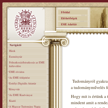
Főoldal
Elérhetőségek
EME Adattár
Navigáció
Hírek
Eseménytár
Feliratkozás/leiratkozás az EME
hírlevelére
EME röviden
Az EME felépitése
Tudományról gyakran 
Erdélyi Digitális Adattár
a tudományművelés fo
Könyvtár
Az EME Kiadványai
Hogy mit is értünk a 
Kiadó
mindent amit a rendez
A Magyar Tudomány Napja