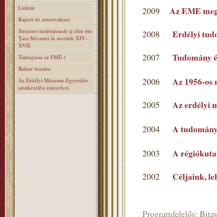
Linktár
Az EME mega
2009
Raport de autoevaluare
Structuri instituţionale şi elite din
Erdélyi tu
2008
Ţara Silvaniei în secolele XIV–
XVII.
Tudomány é
2007
Támogassa az EMÉ-t
Balaur bondoc
Az 1956-os 
2006
Az Erdélyi Múzeum-Egyesület
adatkezelési irányelvei
Az erdélyi 
2005
A tudomány
2004
A régiókutat
2003
Céljaink, l
2002
Programfelelős: Bitay