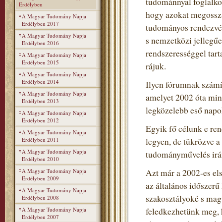
tudománnyal foglalko
Erdélyben
hogy azokat megosszá
A Magyar Tudomány Napja
Erdélyben 2017
tudományos rendezvén
A Magyar Tudomány Napja
s nemzetközi jellegű
Erdélyben 2016
rendszerességgel tart
A Magyar Tudomány Napja
Erdélyben 2015
rájuk.
A Magyar Tudomány Napja
Erdélyben 2014
Ilyen fórumnak szám
A Magyar Tudomány Napja
amelyet 2002 óta min
Erdélyben 2013
legközelebb eső napo
A Magyar Tudomány Napja
Erdélyben 2012
Egyik fő célunk e re
A Magyar Tudomány Napja
Erdélyben 2011
legyen, de tükrözve 
A Magyar Tudomány Napja
tudományművelés irán
Erdélyben 2010
A Magyar Tudomány Napja
Azt már a 2002-es el
Erdélyben 2009
az általános időszerű
A Magyar Tudomány Napja
szakosztályoké s mag
Erdélyben 2008
A Magyar Tudomány Napja
feledkezhetünk meg, h
Erdélyben 2007