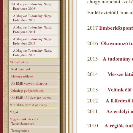
ahogy mondani szoká
A Magyar Tudomány Napja
Erdélyben 2006
Emlékeztetőül, íme a
A Magyar Tudomány Napja
Erdélyben 2005
Emberközpont
2017
A Magyar Tudomány Napja
Erdélyben 2004
A Magyar Tudomány Napja
Oknyomozó t
2016
Erdélyben 2003
A Magyar Tudomány Napja
Erdélyben 2002
A tudomány ev
2015
Kutatóintézet
Szakosztályok
Messze látó
2014
Fiókegyesületek
Az EME vagyoni állapota
Velünk élő
2013
Jelenlegi gyűjtemények
Az EME 150 éves jubileuma
A felfedező
2012
Gr. Mikó Imre Alapitvány
Az erdélyi 
2011
Díjak
Együttműködések /
Társintézmények
A régiók tu
2010
Támogatóink