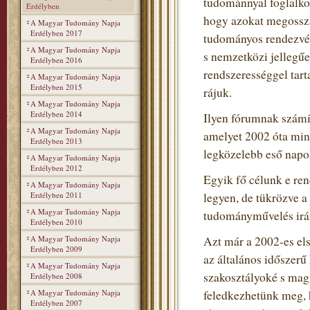
tudománnyal foglalko
Erdélyben
hogy azokat megosszá
A Magyar Tudomány Napja
Erdélyben 2017
tudományos rendezvén
A Magyar Tudomány Napja
s nemzetközi jellegű
Erdélyben 2016
rendszerességgel tart
A Magyar Tudomány Napja
Erdélyben 2015
rájuk.
A Magyar Tudomány Napja
Erdélyben 2014
Ilyen fórumnak szám
A Magyar Tudomány Napja
amelyet 2002 óta min
Erdélyben 2013
legközelebb eső napo
A Magyar Tudomány Napja
Erdélyben 2012
Egyik fő célunk e re
A Magyar Tudomány Napja
Erdélyben 2011
legyen, de tükrözve 
A Magyar Tudomány Napja
tudományművelés irán
Erdélyben 2010
A Magyar Tudomány Napja
Azt már a 2002-es el
Erdélyben 2009
az általános időszerű
A Magyar Tudomány Napja
szakosztályoké s mag
Erdélyben 2008
A Magyar Tudomány Napja
feledkezhetünk meg, h
Erdélyben 2007