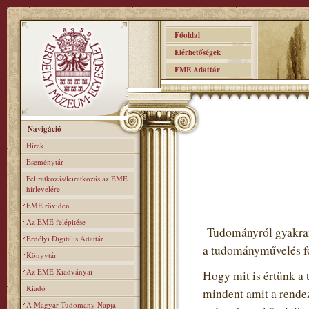
Főoldal
Elérhetőségek
EME Adattár
Navigáció
Hírek
Eseménytár
Feliratkozás/leiratkozás az EME
hírlevelére
EME röviden
Az EME felépitése
Tudományról gyakran 
Erdélyi Digitális Adattár
a tudományművelés fo
Könyvtár
Az EME Kiadványai
Hogy mit is értünk a 
Kiadó
mindent amit a rendez
A Magyar Tudomány Napja