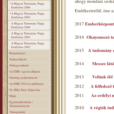
ahogy mondani szoká
A Magyar Tudomány Napja
Erdélyben 2006
Emlékeztetőül, íme a
A Magyar Tudomány Napja
Erdélyben 2005
Emberközpont
2017
A Magyar Tudomány Napja
Erdélyben 2004
A Magyar Tudomány Napja
Oknyomozó t
2016
Erdélyben 2003
A Magyar Tudomány Napja
Erdélyben 2002
A tudomány ev
2015
Kutatóintézet
Szakosztályok
Messze látó
2014
Fiókegyesületek
Az EME vagyoni állapota
Velünk élő
2013
Jelenlegi gyűjtemények
Az EME 150 éves jubileuma
A felfedező
2012
Gr. Mikó Imre Alapitvány
Az erdélyi 
2011
Díjak
Együttműködések /
Társintézmények
A régiók tu
2010
Támogatóink