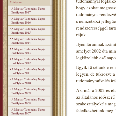
tudománnyal foglalko
Erdélyben
hogy azokat megosszá
A Magyar Tudomány Napja
Erdélyben 2017
tudományos rendezvén
A Magyar Tudomány Napja
s nemzetközi jellegű
Erdélyben 2016
rendszerességgel tart
A Magyar Tudomány Napja
Erdélyben 2015
rájuk.
A Magyar Tudomány Napja
Erdélyben 2014
Ilyen fórumnak szám
A Magyar Tudomány Napja
amelyet 2002 óta min
Erdélyben 2013
legközelebb eső napo
A Magyar Tudomány Napja
Erdélyben 2012
Egyik fő célunk e re
A Magyar Tudomány Napja
Erdélyben 2011
legyen, de tükrözve 
A Magyar Tudomány Napja
tudományművelés irán
Erdélyben 2010
A Magyar Tudomány Napja
Azt már a 2002-es el
Erdélyben 2009
az általános időszerű
A Magyar Tudomány Napja
szakosztályoké s mag
Erdélyben 2008
A Magyar Tudomány Napja
feledkezhetünk meg, h
Erdélyben 2007