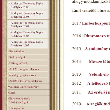
ahogy mondani szoká
A Magyar Tudomány Napja
Erdélyben 2006
Emlékeztetőül, íme a
A Magyar Tudomány Napja
Erdélyben 2005
Emberközpont
2017
A Magyar Tudomány Napja
Erdélyben 2004
A Magyar Tudomány Napja
Oknyomozó t
2016
Erdélyben 2003
A Magyar Tudomány Napja
Erdélyben 2002
A tudomány ev
2015
Kutatóintézet
Szakosztályok
Messze látó
2014
Fiókegyesületek
Az EME vagyoni állapota
Velünk élő
2013
Jelenlegi gyűjtemények
Az EME 150 éves jubileuma
A felfedező
2012
Gr. Mikó Imre Alapitvány
Az erdélyi 
2011
Díjak
Együttműködések /
Társintézmények
A régiók tu
2010
Támogatóink