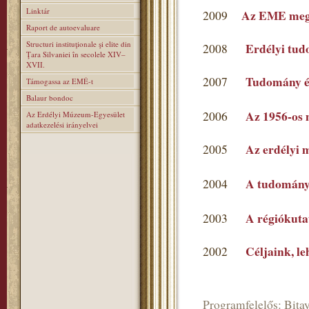
Linktár
Az EME mega
2009
Raport de autoevaluare
Structuri instituţionale şi elite din
Erdélyi tu
2008
Ţara Silvaniei în secolele XIV–
XVII.
Tudomány é
2007
Támogassa az EMÉ-t
Balaur bondoc
Az 1956-os 
2006
Az Erdélyi Múzeum-Egyesület
adatkezelési irányelvei
Az erdélyi 
2005
A tudomány
2004
A régiókutat
2003
Céljaink, l
2002
Programfelelős: Bitay