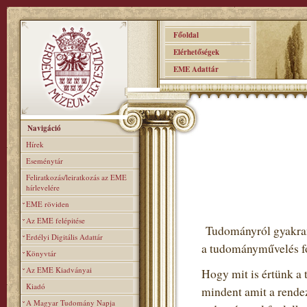
Főoldal
Elérhetőségek
EME Adattár
Navigáció
Hírek
Eseménytár
Feliratkozás/leiratkozás az EME
hírlevelére
EME röviden
Az EME felépitése
Tudományról gyakran 
Erdélyi Digitális Adattár
a tudományművelés fo
Könyvtár
Az EME Kiadványai
Hogy mit is értünk a 
Kiadó
mindent amit a rendez
A Magyar Tudomány Napja