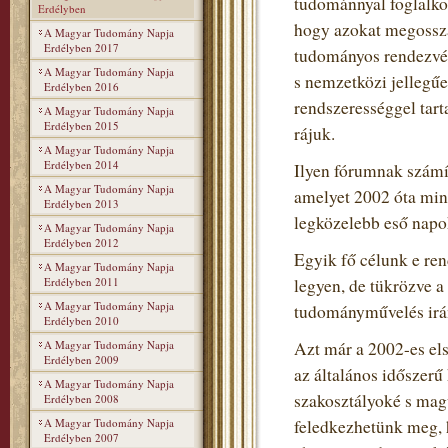
tudománnyal foglalko
Erdélyben
hogy azokat megosszá
A Magyar Tudomány Napja
Erdélyben 2017
tudományos rendezvén
A Magyar Tudomány Napja
s nemzetközi jellegű
Erdélyben 2016
rendszerességgel tart
A Magyar Tudomány Napja
Erdélyben 2015
rájuk.
A Magyar Tudomány Napja
Erdélyben 2014
Ilyen fórumnak szám
A Magyar Tudomány Napja
amelyet 2002 óta min
Erdélyben 2013
legközelebb eső napo
A Magyar Tudomány Napja
Erdélyben 2012
Egyik fő célunk e re
A Magyar Tudomány Napja
Erdélyben 2011
legyen, de tükrözve 
A Magyar Tudomány Napja
tudományművelés irán
Erdélyben 2010
A Magyar Tudomány Napja
Azt már a 2002-es el
Erdélyben 2009
az általános időszerű
A Magyar Tudomány Napja
szakosztályoké s mag
Erdélyben 2008
A Magyar Tudomány Napja
feledkezhetünk meg, h
Erdélyben 2007