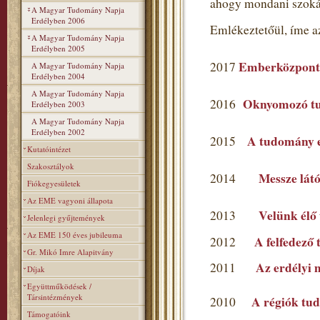
ahogy mondani szoká
A Magyar Tudomány Napja
Erdélyben 2006
Emlékeztetőül, íme a
A Magyar Tudomány Napja
Erdélyben 2005
Emberközpont
2017
A Magyar Tudomány Napja
Erdélyben 2004
A Magyar Tudomány Napja
Oknyomozó t
2016
Erdélyben 2003
A Magyar Tudomány Napja
Erdélyben 2002
A tudomány ev
2015
Kutatóintézet
Szakosztályok
Messze látó
2014
Fiókegyesületek
Az EME vagyoni állapota
Velünk élő
2013
Jelenlegi gyűjtemények
Az EME 150 éves jubileuma
A felfedező
2012
Gr. Mikó Imre Alapitvány
Az erdélyi 
2011
Díjak
Együttműködések /
Társintézmények
A régiók tu
2010
Támogatóink