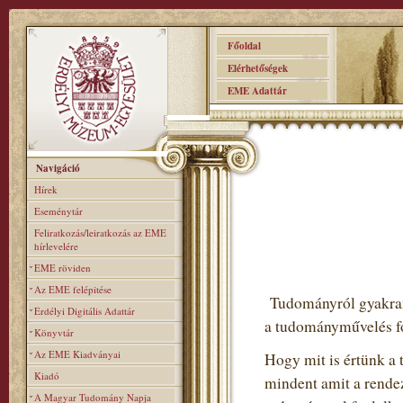
Főoldal
Elérhetőségek
EME Adattár
Navigáció
Hírek
Eseménytár
Feliratkozás/leiratkozás az EME
hírlevelére
EME röviden
Az EME felépitése
Tudományról gyakran 
Erdélyi Digitális Adattár
a tudományművelés fo
Könyvtár
Az EME Kiadványai
Hogy mit is értünk a 
Kiadó
mindent amit a rendez
A Magyar Tudomány Napja