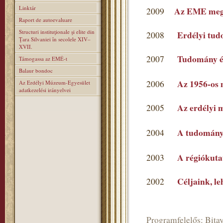
Linktár
Az EME mega
2009
Raport de autoevaluare
Structuri instituţionale şi elite din
Erdélyi tu
2008
Ţara Silvaniei în secolele XIV–
XVII.
Tudomány é
2007
Támogassa az EMÉ-t
Balaur bondoc
Az 1956-os 
2006
Az Erdélyi Múzeum-Egyesület
adatkezelési irányelvei
Az erdélyi 
2005
A tudomány
2004
A régiókutat
2003
Céljaink, l
2002
Programfelelős: Bitay