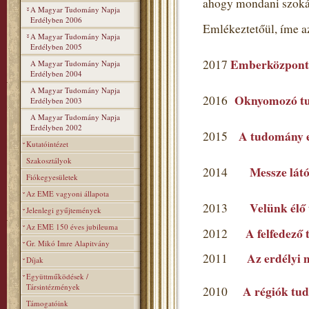
ahogy mondani szoká
A Magyar Tudomány Napja
Erdélyben 2006
Emlékeztetőül, íme a
A Magyar Tudomány Napja
Erdélyben 2005
Emberközpont
2017
A Magyar Tudomány Napja
Erdélyben 2004
A Magyar Tudomány Napja
Oknyomozó t
2016
Erdélyben 2003
A Magyar Tudomány Napja
Erdélyben 2002
A tudomány ev
2015
Kutatóintézet
Szakosztályok
Messze látó
2014
Fiókegyesületek
Az EME vagyoni állapota
Velünk élő
2013
Jelenlegi gyűjtemények
Az EME 150 éves jubileuma
A felfedező
2012
Gr. Mikó Imre Alapitvány
Az erdélyi 
2011
Díjak
Együttműködések /
Társintézmények
A régiók tu
2010
Támogatóink