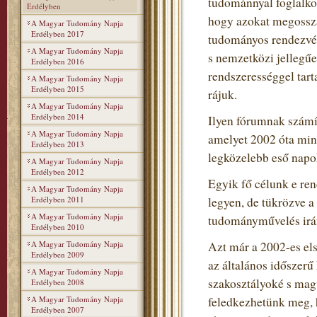
tudománnyal foglalko
Erdélyben
hogy azokat megosszá
A Magyar Tudomány Napja
Erdélyben 2017
tudományos rendezvén
A Magyar Tudomány Napja
s nemzetközi jellegű
Erdélyben 2016
rendszerességgel tart
A Magyar Tudomány Napja
Erdélyben 2015
rájuk.
A Magyar Tudomány Napja
Erdélyben 2014
Ilyen fórumnak szám
A Magyar Tudomány Napja
amelyet 2002 óta min
Erdélyben 2013
legközelebb eső napo
A Magyar Tudomány Napja
Erdélyben 2012
Egyik fő célunk e re
A Magyar Tudomány Napja
Erdélyben 2011
legyen, de tükrözve 
A Magyar Tudomány Napja
tudományművelés irán
Erdélyben 2010
A Magyar Tudomány Napja
Azt már a 2002-es el
Erdélyben 2009
az általános időszerű
A Magyar Tudomány Napja
szakosztályoké s mag
Erdélyben 2008
A Magyar Tudomány Napja
feledkezhetünk meg, h
Erdélyben 2007