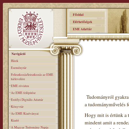
Főoldal
Elérhetőségek
EME Adattár
Navigáció
Hírek
Eseménytár
Feliratkozás/leiratkozás az EME
hírlevelére
EME röviden
Az EME felépitése
Tudományról gyakran 
Erdélyi Digitális Adattár
a tudományművelés fo
Könyvtár
Az EME Kiadványai
Hogy mit is értünk a 
Kiadó
mindent amit a rendez
A Magyar Tudomány Napja