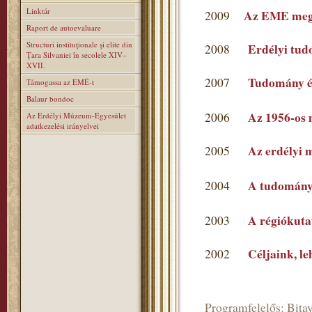
Linktár
Az EME mega
2009
Raport de autoevaluare
Structuri instituţionale şi elite din
Erdélyi tu
2008
Ţara Silvaniei în secolele XIV–
XVII.
Tudomány é
2007
Támogassa az EMÉ-t
Balaur bondoc
Az 1956-os 
2006
Az Erdélyi Múzeum-Egyesület
adatkezelési irányelvei
Az erdélyi 
2005
A tudomány
2004
A régiókutat
2003
Céljaink, l
2002
Programfelelős: Bitay