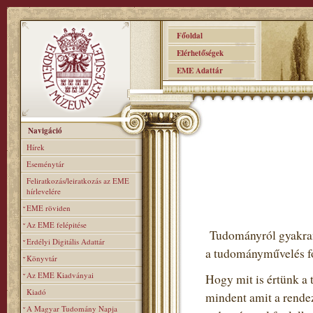
Főoldal
Elérhetőségek
EME Adattár
Navigáció
Hírek
Eseménytár
Feliratkozás/leiratkozás az EME
hírlevelére
EME röviden
Az EME felépitése
Tudományról gyakran 
Erdélyi Digitális Adattár
a tudományművelés fo
Könyvtár
Az EME Kiadványai
Hogy mit is értünk a 
Kiadó
mindent amit a rendez
A Magyar Tudomány Napja