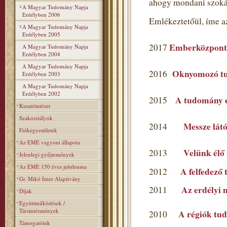
ahogy mondani szoká
A Magyar Tudomány Napja
Erdélyben 2006
Emlékeztetőül, íme a
A Magyar Tudomány Napja
Erdélyben 2005
Emberközpont
2017
A Magyar Tudomány Napja
Erdélyben 2004
A Magyar Tudomány Napja
Oknyomozó t
2016
Erdélyben 2003
A Magyar Tudomány Napja
Erdélyben 2002
A tudomány ev
2015
Kutatóintézet
Szakosztályok
Messze látó
2014
Fiókegyesületek
Az EME vagyoni állapota
Velünk élő
2013
Jelenlegi gyűjtemények
Az EME 150 éves jubileuma
A felfedező
2012
Gr. Mikó Imre Alapitvány
Az erdélyi 
2011
Díjak
Együttműködések /
Társintézmények
A régiók tu
2010
Támogatóink