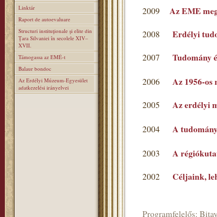
Linktár
Az EME mega
2009
Raport de autoevaluare
Structuri instituţionale şi elite din
Erdélyi tu
2008
Ţara Silvaniei în secolele XIV–
XVII.
Tudomány é
2007
Támogassa az EMÉ-t
Balaur bondoc
Az 1956-os 
2006
Az Erdélyi Múzeum-Egyesület
adatkezelési irányelvei
Az erdélyi 
2005
A tudomány
2004
A régiókutat
2003
Céljaink, l
2002
Programfelelős: Bitay