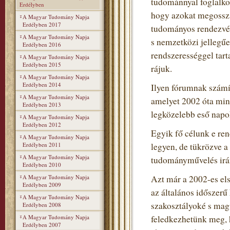
tudománnyal foglalko
Erdélyben
hogy azokat megosszá
A Magyar Tudomány Napja
Erdélyben 2017
tudományos rendezvén
A Magyar Tudomány Napja
s nemzetközi jellegű
Erdélyben 2016
rendszerességgel tart
A Magyar Tudomány Napja
Erdélyben 2015
rájuk.
A Magyar Tudomány Napja
Erdélyben 2014
Ilyen fórumnak szám
A Magyar Tudomány Napja
amelyet 2002 óta min
Erdélyben 2013
legközelebb eső napo
A Magyar Tudomány Napja
Erdélyben 2012
Egyik fő célunk e re
A Magyar Tudomány Napja
Erdélyben 2011
legyen, de tükrözve 
A Magyar Tudomány Napja
tudományművelés irán
Erdélyben 2010
A Magyar Tudomány Napja
Azt már a 2002-es el
Erdélyben 2009
az általános időszerű
A Magyar Tudomány Napja
szakosztályoké s mag
Erdélyben 2008
A Magyar Tudomány Napja
feledkezhetünk meg, h
Erdélyben 2007