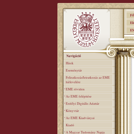
Főo
Elér
EME
Navigáció
Hírek
Eseménytár
Feliratkozás/leiratkozás az EME
hírlevelére
EME röviden
Az EME felépitése
Erdélyi Digitális Adattár
Könyvtár
Az EME Kiadványai
Kiadó
A Magyar Tudomány Napja