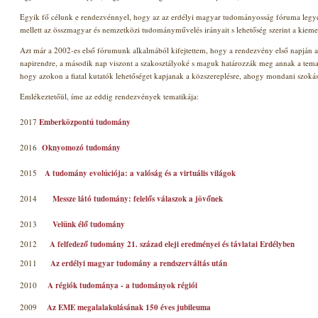
Egyik fő célunk e rendezvénnyel, hogy az az erdélyi magyar tudományosság fóruma legy
mellett az összmagyar és nemzetközi tudományművelés irányait s lehetőség szerint a kieme
Azt már a 2002-es első fórumunk alkalmából kifejtettem, hogy a rendezvény első napján az
napirendre, a második nap viszont a szakosztályoké s maguk határozzák meg annak a temat
hogy azokon a fiatal kutatók lehetőséget kapjanak a közszereplésre, ahogy mondani szokás
Emlékeztetőül, íme az eddig rendezvények tematikája:
2017
Emberközpontú tudomány
2016
Oknyomozó tudomány
2015
A tudomány evolúciója: a valóság és a virtuális világok
2014
Messze látó tudomány: felelős válaszok a jövőnek
2013
Velünk élő tudomány
2012
A felfedező tudomány 21. század eleji eredményei és távlatai Erdélyben
2011
Az erdélyi magyar tudomány a rendszerváltás után
2010
A régiók tudománya - a tudományok régiói
2009
Az EME megalalakulásának 150 éves jubileuma