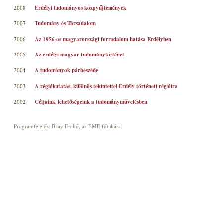
2008
Erdélyi tudományos közgyűjtemények
2007
Tudomány és Társadalom
2006
Az 1956-os magyarországi forradalom hatása Erdélyben
2005
Az erdélyi magyar tudománytörténet
2004
A tudományok párbeszéde
2003
A régiókutatás, különös tekintettel Erdély történeti régióira
2002
Céljaink, lehetőségeink a tudományművelésben
Programfelelős: Bitay Enikő, az EME főtitkára.