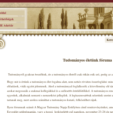
ldal
hetőségek
 Adattár
Kere
Tudományos életünk fóruma
Tudományról gyakran beszélünk, de a tudományos életről csak ritkán esik szó, pedig az 
Hogy mit is értünk a tudományos élet fogalma alatt, nem nehéz röviden összefoglalni: mi
előadások, viták együtt jelentenek. Ahol a tudománnyal foglalkozók a közvélemény elé tá
azokat megosszák a szakmai kollegáikkal és a szélesebb érdeklődőkkel. A tudományos ren
egyediek, alkalmiak nemzeti s nemzetközi jellegűek. A leghasznosabbak nézetünk szerint a
tartanak meg, mert azokra számíthat a tudományos kutató, felkészülhet rájuk.
Ilyen fórumnak számít A Magyar Tudomány Napja Erdélyben című rendezvényünket, ame
Egyesület születésnapján, vagy a hozzá
legközelebb eső napokon, november 23-24-én ta