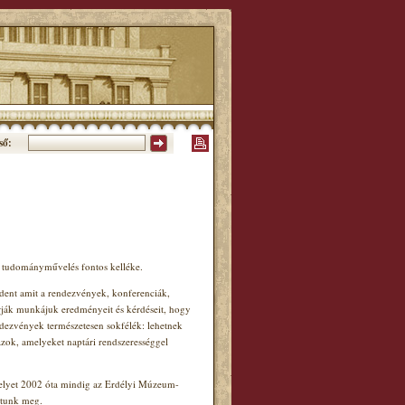
ső:
a tudományművelés fontos kelléke.
ndent amit a rendezvények, konferenciák,
rják munkájuk eredményeit és kérdéseit, hogy
dezvények természetesen sokfélék: lehetnek
zok, amelyeket naptári rendszerességgel
lyet 2002 óta mindig az Erdélyi Múzeum-
rtunk meg.