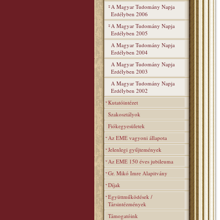
A Magyar Tudomány Napja
Erdélyben 2006
A Magyar Tudomány Napja
Erdélyben 2005
A Magyar Tudomány Napja
Erdélyben 2004
A Magyar Tudomány Napja
Erdélyben 2003
A Magyar Tudomány Napja
Erdélyben 2002
Kutatóintézet
Szakosztályok
Fiókegyesületek
Az EME vagyoni állapota
Jelenlegi gyűjtemények
Az EME 150 éves jubileuma
Gr. Mikó Imre Alapitvány
Díjak
Együttműködések /
Társintézmények
Támogatóink