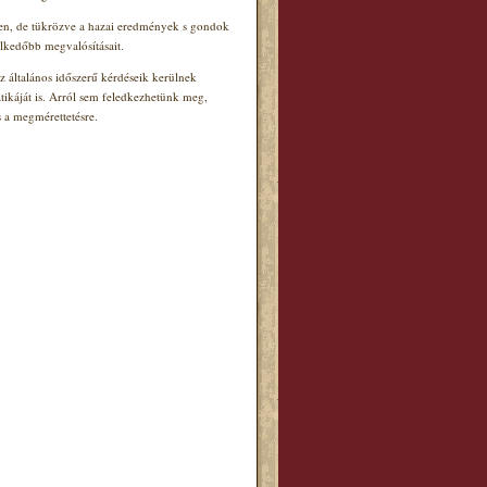
en, de tükrözve a hazai eredmények s gondok
lkedőbb megvalósításait.
 általános időszerű kérdéseik kerülnek
ikáját is. Arról sem feledkezhetünk meg,
 a megmérettetésre.