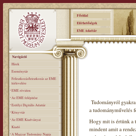
Főoldal
Elérhetőségek
EME Adattár
Navigáció
Hírek
Eseménytár
Feliratkozás/leiratkozás az EME
hírlevelére
EME röviden
Az EME felépitése
Tudományról gyakran 
Erdélyi Digitális Adattár
a tudományművelés fo
Könyvtár
Az EME Kiadványai
Hogy mit is értünk a 
Kiadó
mindent amit a rendez
A Magyar Tudomány Napja