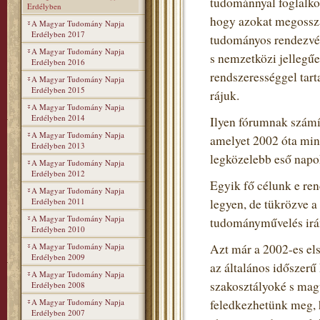
tudománnyal foglalko
Erdélyben
hogy azokat megosszá
A Magyar Tudomány Napja
Erdélyben 2017
tudományos rendezvén
A Magyar Tudomány Napja
s nemzetközi jellegű
Erdélyben 2016
rendszerességgel tart
A Magyar Tudomány Napja
Erdélyben 2015
rájuk.
A Magyar Tudomány Napja
Erdélyben 2014
Ilyen fórumnak szám
A Magyar Tudomány Napja
amelyet 2002 óta min
Erdélyben 2013
legközelebb eső napo
A Magyar Tudomány Napja
Erdélyben 2012
Egyik fő célunk e re
A Magyar Tudomány Napja
Erdélyben 2011
legyen, de tükrözve 
A Magyar Tudomány Napja
tudományművelés irán
Erdélyben 2010
A Magyar Tudomány Napja
Azt már a 2002-es el
Erdélyben 2009
az általános időszerű
A Magyar Tudomány Napja
szakosztályoké s mag
Erdélyben 2008
A Magyar Tudomány Napja
feledkezhetünk meg, h
Erdélyben 2007