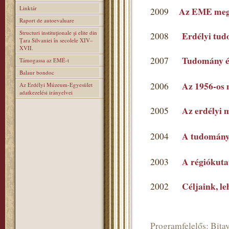
Linktár
Az EME mega
2009
Raport de autoevaluare
Structuri instituţionale şi elite din
Erdélyi tu
2008
Ţara Silvaniei în secolele XIV–
XVII.
Tudomány é
2007
Támogassa az EMÉ-t
Balaur bondoc
Az 1956-os 
2006
Az Erdélyi Múzeum-Egyesület
adatkezelési irányelvei
Az erdélyi 
2005
A tudomány
2004
A régiókutat
2003
Céljaink, l
2002
Programfelelős: Bitay