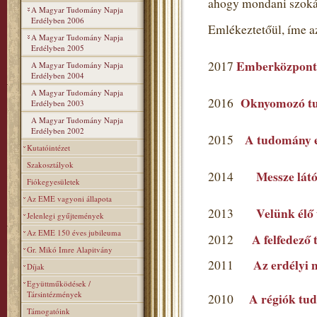
ahogy mondani szoká
A Magyar Tudomány Napja
Erdélyben 2006
Emlékeztetőül, íme a
A Magyar Tudomány Napja
Erdélyben 2005
Emberközpont
2017
A Magyar Tudomány Napja
Erdélyben 2004
A Magyar Tudomány Napja
Oknyomozó t
2016
Erdélyben 2003
A Magyar Tudomány Napja
Erdélyben 2002
A tudomány ev
2015
Kutatóintézet
Szakosztályok
Messze látó
2014
Fiókegyesületek
Az EME vagyoni állapota
Velünk élő
2013
Jelenlegi gyűjtemények
Az EME 150 éves jubileuma
A felfedező
2012
Gr. Mikó Imre Alapitvány
Az erdélyi 
2011
Díjak
Együttműködések /
Társintézmények
A régiók tu
2010
Támogatóink