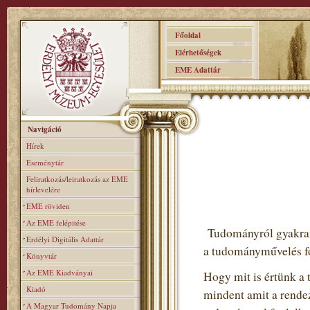
Főoldal
Elérhetőségek
EME Adattár
Navigáció
Hírek
Eseménytár
Feliratkozás/leiratkozás az EME
hírlevelére
EME röviden
Az EME felépitése
Tudományról gyakran 
Erdélyi Digitális Adattár
a tudományművelés fo
Könyvtár
Az EME Kiadványai
Hogy mit is értünk a 
Kiadó
mindent amit a rendez
A Magyar Tudomány Napja