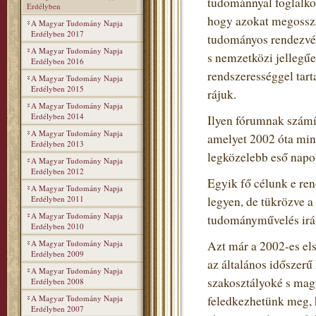
tudománnyal foglalko
Erdélyben
hogy azokat megosszá
A Magyar Tudomány Napja
Erdélyben 2017
tudományos rendezvén
A Magyar Tudomány Napja
s nemzetközi jellegű
Erdélyben 2016
rendszerességgel tart
A Magyar Tudomány Napja
Erdélyben 2015
rájuk.
A Magyar Tudomány Napja
Erdélyben 2014
Ilyen fórumnak szám
A Magyar Tudomány Napja
amelyet 2002 óta min
Erdélyben 2013
legközelebb eső napo
A Magyar Tudomány Napja
Erdélyben 2012
Egyik fő célunk e re
A Magyar Tudomány Napja
Erdélyben 2011
legyen, de tükrözve 
A Magyar Tudomány Napja
tudományművelés irán
Erdélyben 2010
A Magyar Tudomány Napja
Azt már a 2002-es el
Erdélyben 2009
az általános időszerű
A Magyar Tudomány Napja
szakosztályoké s mag
Erdélyben 2008
A Magyar Tudomány Napja
feledkezhetünk meg, h
Erdélyben 2007