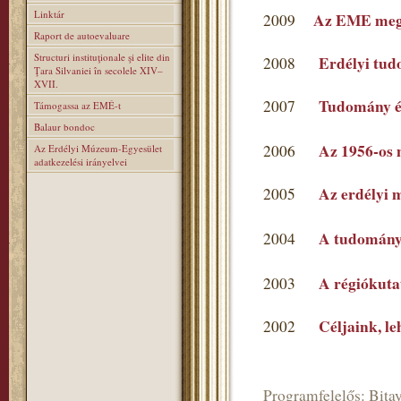
Linktár
Az EME mega
2009
Raport de autoevaluare
Structuri instituţionale şi elite din
Erdélyi tu
2008
Ţara Silvaniei în secolele XIV–
XVII.
Tudomány é
2007
Támogassa az EMÉ-t
Balaur bondoc
Az 1956-os 
2006
Az Erdélyi Múzeum-Egyesület
adatkezelési irányelvei
Az erdélyi 
2005
A tudomány
2004
A régiókutat
2003
Céljaink, l
2002
Programfelelős: Bitay