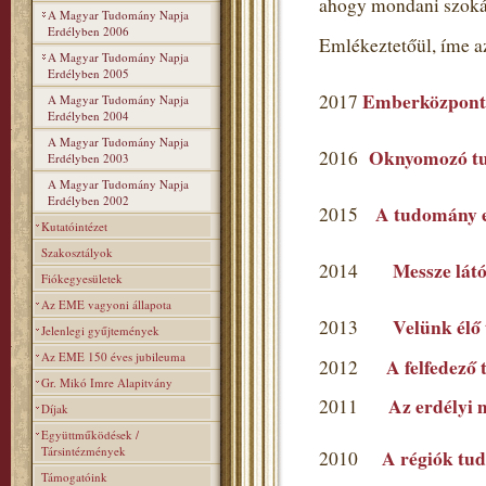
ahogy mondani szoká
A Magyar Tudomány Napja
Erdélyben 2006
Emlékeztetőül, íme a
A Magyar Tudomány Napja
Erdélyben 2005
Emberközpont
2017
A Magyar Tudomány Napja
Erdélyben 2004
A Magyar Tudomány Napja
Oknyomozó t
2016
Erdélyben 2003
A Magyar Tudomány Napja
Erdélyben 2002
A tudomány ev
2015
Kutatóintézet
Szakosztályok
Messze látó
2014
Fiókegyesületek
Az EME vagyoni állapota
Velünk élő
2013
Jelenlegi gyűjtemények
Az EME 150 éves jubileuma
A felfedező
2012
Gr. Mikó Imre Alapitvány
Az erdélyi 
2011
Díjak
Együttműködések /
Társintézmények
A régiók tu
2010
Támogatóink