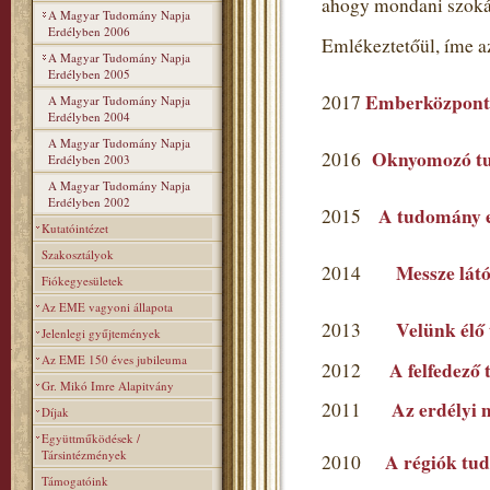
ahogy mondani szoká
A Magyar Tudomány Napja
Erdélyben 2006
Emlékeztetőül, íme a
A Magyar Tudomány Napja
Erdélyben 2005
Emberközpont
2017
A Magyar Tudomány Napja
Erdélyben 2004
A Magyar Tudomány Napja
Oknyomozó t
2016
Erdélyben 2003
A Magyar Tudomány Napja
Erdélyben 2002
A tudomány ev
2015
Kutatóintézet
Szakosztályok
Messze látó
2014
Fiókegyesületek
Az EME vagyoni állapota
Velünk élő
2013
Jelenlegi gyűjtemények
Az EME 150 éves jubileuma
A felfedező
2012
Gr. Mikó Imre Alapitvány
Az erdélyi 
2011
Díjak
Együttműködések /
Társintézmények
A régiók tu
2010
Támogatóink