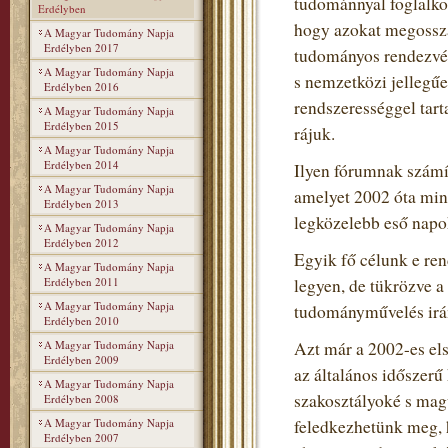
tudománnyal foglalko
Erdélyben
hogy azokat megosszá
A Magyar Tudomány Napja
Erdélyben 2017
tudományos rendezvén
A Magyar Tudomány Napja
s nemzetközi jellegű
Erdélyben 2016
rendszerességgel tart
A Magyar Tudomány Napja
Erdélyben 2015
rájuk.
A Magyar Tudomány Napja
Erdélyben 2014
Ilyen fórumnak szám
A Magyar Tudomány Napja
amelyet 2002 óta min
Erdélyben 2013
legközelebb eső napo
A Magyar Tudomány Napja
Erdélyben 2012
Egyik fő célunk e re
A Magyar Tudomány Napja
Erdélyben 2011
legyen, de tükrözve 
A Magyar Tudomány Napja
tudományművelés irán
Erdélyben 2010
A Magyar Tudomány Napja
Azt már a 2002-es el
Erdélyben 2009
az általános időszerű
A Magyar Tudomány Napja
szakosztályoké s mag
Erdélyben 2008
A Magyar Tudomány Napja
feledkezhetünk meg, h
Erdélyben 2007