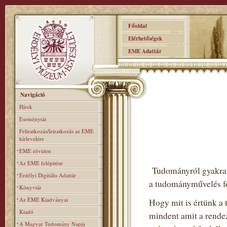
Főoldal
Elérhetőségek
EME Adattár
Navigáció
Hírek
Eseménytár
Feliratkozás/leiratkozás az EME
hírlevelére
EME röviden
Az EME felépitése
Tudományról gyakran 
Erdélyi Digitális Adattár
a tudományművelés fo
Könyvtár
Az EME Kiadványai
Hogy mit is értünk a 
Kiadó
mindent amit a rendez
A Magyar Tudomány Napja