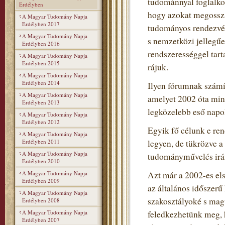
tudománnyal foglalko
Erdélyben
hogy azokat megosszá
A Magyar Tudomány Napja
Erdélyben 2017
tudományos rendezvén
A Magyar Tudomány Napja
s nemzetközi jellegű
Erdélyben 2016
rendszerességgel tart
A Magyar Tudomány Napja
Erdélyben 2015
rájuk.
A Magyar Tudomány Napja
Erdélyben 2014
Ilyen fórumnak szám
A Magyar Tudomány Napja
amelyet 2002 óta min
Erdélyben 2013
legközelebb eső napo
A Magyar Tudomány Napja
Erdélyben 2012
Egyik fő célunk e re
A Magyar Tudomány Napja
Erdélyben 2011
legyen, de tükrözve 
A Magyar Tudomány Napja
tudományművelés irán
Erdélyben 2010
A Magyar Tudomány Napja
Azt már a 2002-es el
Erdélyben 2009
az általános időszerű
A Magyar Tudomány Napja
szakosztályoké s mag
Erdélyben 2008
A Magyar Tudomány Napja
feledkezhetünk meg, h
Erdélyben 2007