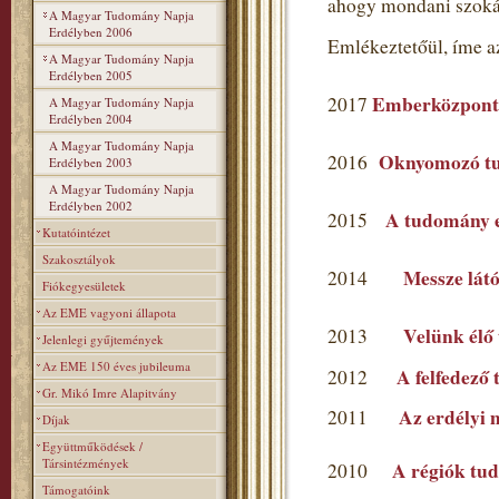
ahogy mondani szoká
A Magyar Tudomány Napja
Erdélyben 2006
Emlékeztetőül, íme a
A Magyar Tudomány Napja
Erdélyben 2005
Emberközpont
2017
A Magyar Tudomány Napja
Erdélyben 2004
A Magyar Tudomány Napja
Oknyomozó t
2016
Erdélyben 2003
A Magyar Tudomány Napja
Erdélyben 2002
A tudomány ev
2015
Kutatóintézet
Szakosztályok
Messze látó
2014
Fiókegyesületek
Az EME vagyoni állapota
Velünk élő
2013
Jelenlegi gyűjtemények
Az EME 150 éves jubileuma
A felfedező
2012
Gr. Mikó Imre Alapitvány
Az erdélyi 
2011
Díjak
Együttműködések /
Társintézmények
A régiók tu
2010
Támogatóink