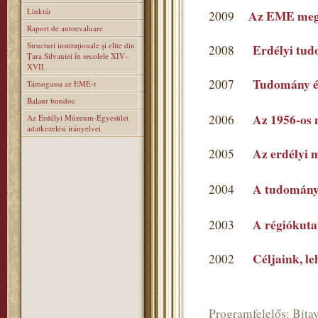
Linktár
Az EME mega
2009
Raport de autoevaluare
Structuri instituţionale şi elite din
Erdélyi tu
2008
Ţara Silvaniei în secolele XIV–
XVII.
Tudomány é
2007
Támogassa az EMÉ-t
Balaur bondoc
Az 1956-os 
2006
Az Erdélyi Múzeum-Egyesület
adatkezelési irányelvei
Az erdélyi 
2005
A tudomány
2004
A régiókutat
2003
Céljaink, l
2002
Programfelelős: Bitay