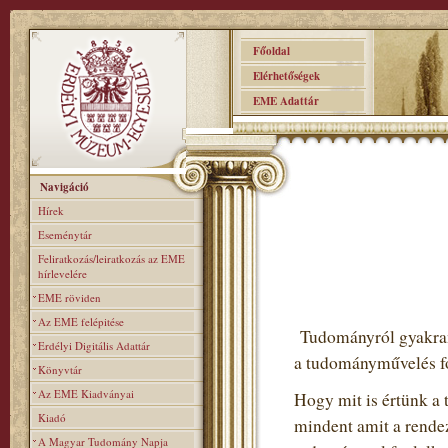
Főoldal
Elérhetőségek
EME Adattár
Navigáció
Hírek
Eseménytár
Feliratkozás/leiratkozás az EME
hírlevelére
EME röviden
Az EME felépitése
Tudományról gyakran 
Erdélyi Digitális Adattár
a tudományművelés fo
Könyvtár
Az EME Kiadványai
Hogy mit is értünk a 
Kiadó
mindent amit a rendez
A Magyar Tudomány Napja