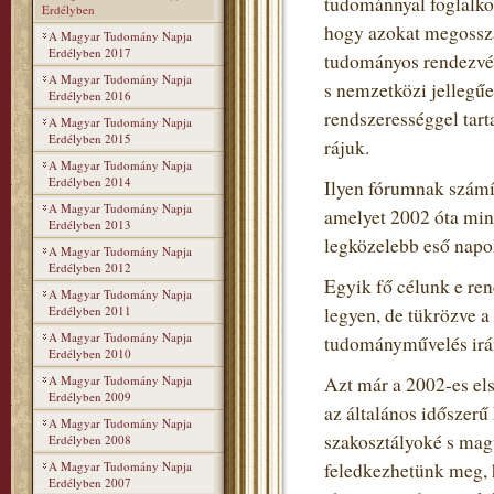
tudománnyal foglalko
Erdélyben
hogy azokat megosszá
A Magyar Tudomány Napja
Erdélyben 2017
tudományos rendezvén
A Magyar Tudomány Napja
s nemzetközi jellegű
Erdélyben 2016
rendszerességgel tart
A Magyar Tudomány Napja
Erdélyben 2015
rájuk.
A Magyar Tudomány Napja
Erdélyben 2014
Ilyen fórumnak szám
A Magyar Tudomány Napja
amelyet 2002 óta min
Erdélyben 2013
legközelebb eső napo
A Magyar Tudomány Napja
Erdélyben 2012
Egyik fő célunk e re
A Magyar Tudomány Napja
Erdélyben 2011
legyen, de tükrözve 
A Magyar Tudomány Napja
tudományművelés irán
Erdélyben 2010
A Magyar Tudomány Napja
Azt már a 2002-es el
Erdélyben 2009
az általános időszerű
A Magyar Tudomány Napja
szakosztályoké s mag
Erdélyben 2008
A Magyar Tudomány Napja
feledkezhetünk meg, h
Erdélyben 2007