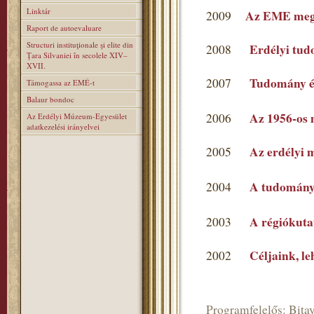
Linktár
Az EME mega
2009
Raport de autoevaluare
Structuri instituţionale şi elite din
Erdélyi tu
2008
Ţara Silvaniei în secolele XIV–
XVII.
Tudomány é
2007
Támogassa az EMÉ-t
Balaur bondoc
Az 1956-os 
2006
Az Erdélyi Múzeum-Egyesület
adatkezelési irányelvei
Az erdélyi 
2005
A tudomány
2004
A régiókutat
2003
Céljaink, l
2002
Programfelelős: Bitay