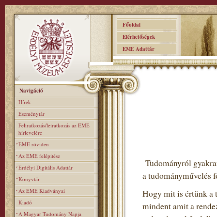
Főoldal
Elérhetőségek
EME Adattár
Navigáció
Hírek
Eseménytár
Feliratkozás/leiratkozás az EME
hírlevelére
EME röviden
Az EME felépitése
Tudományról gyakran 
Erdélyi Digitális Adattár
a tudományművelés fo
Könyvtár
Az EME Kiadványai
Hogy mit is értünk a 
Kiadó
mindent amit a rendez
A Magyar Tudomány Napja