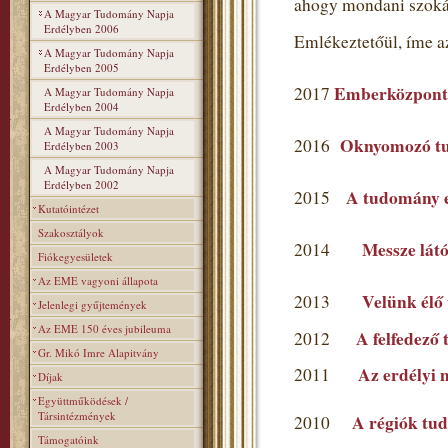
ahogy mondani szoká
A Magyar Tudomány Napja
Erdélyben 2006
Emlékeztetőül, íme a
A Magyar Tudomány Napja
Erdélyben 2005
Emberközpont
2017
A Magyar Tudomány Napja
Erdélyben 2004
A Magyar Tudomány Napja
Oknyomozó t
2016
Erdélyben 2003
A Magyar Tudomány Napja
Erdélyben 2002
A tudomány ev
2015
Kutatóintézet
Szakosztályok
Messze látó
2014
Fiókegyesületek
Az EME vagyoni állapota
Velünk élő
2013
Jelenlegi gyűjtemények
Az EME 150 éves jubileuma
A felfedező
2012
Gr. Mikó Imre Alapitvány
Az erdélyi 
2011
Díjak
Együttműködések /
Társintézmények
A régiók tu
2010
Támogatóink