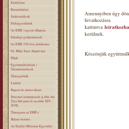
Erdélyben
Kutatóintézet
Amennyiben úgy dönt,
Szakosztályok
hivatkozásra
Fiókegyesületek
leiratkozha
kattintva
Az EME vagyoni állapota
kerülnek.
Jelenlegi gyűjtemények
Az EME 150 éves jubileuma
Gr. Mikó Imre Alapitvány
Köszönjük együttműk
Díjak
Együttműködések /
Társintézmények
Támogatóink
Linktár
Raport de autoevaluare
Structuri instituţionale şi elite din
Ţara Silvaniei în secolele XIV–
XVII.
Támogassa az EMÉ-t
Balaur bondoc
Az Erdélyi Múzeum-Egyesület