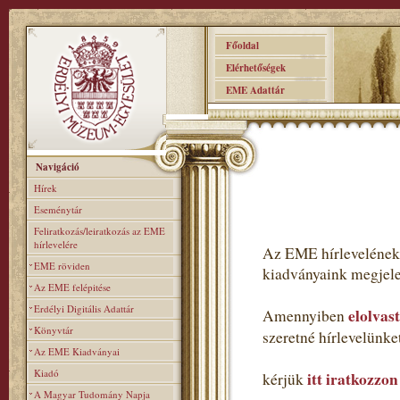
Főoldal
Elérhetőségek
EME Adattár
Navigáció
Hírek
Eseménytár
Feliratkozás/leiratkozás az EME
hírlevelére
Az EME hírlevelének 
EME röviden
kiadványaink megjele
Az EME felépitése
Erdélyi Digitális Adattár
elolvas
Amennyiben
Könyvtár
szeretné hírlevelünk
Az EME Kiadványai
Kiadó
itt iratkozzon
kérjük
A Magyar Tudomány Napja