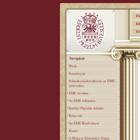
Főo
Elér
EME
Navigáció
Hírek
Eseménytár
Feliratkozás/leiratkozás az EME
hírlevelére
EME röviden
Az EME felépitése
Erdélyi Digitális Adattár
Könyvtár
Az EME Kiadványai
Kiadó
A Magyar Tudomány Napja