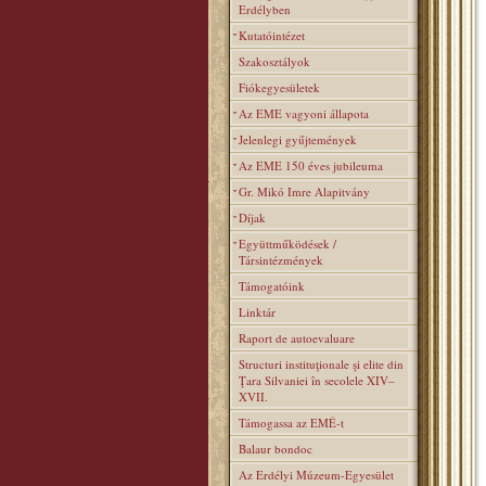
Erdélyben
Kutatóintézet
Szakosztályok
Fiókegyesületek
Az EME vagyoni állapota
Jelenlegi gyűjtemények
Az EME 150 éves jubileuma
Gr. Mikó Imre Alapitvány
Díjak
Együttműködések /
Társintézmények
Támogatóink
Linktár
Raport de autoevaluare
Structuri instituţionale şi elite din
Ţara Silvaniei în secolele XIV–
XVII.
Támogassa az EMÉ-t
Balaur bondoc
Az Erdélyi Múzeum-Egyesület