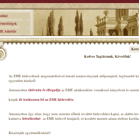
ldal
hetőségek
 Adattár
Kere
Kedves Tagt
ársunk, Követőnk
!
Az EME hírlevelének megrendelésével értesül rendezvényeink időpontjáról, legfrissebb k
egyesületi hírekről.
Amennyiben
elolvasta és elfogadja
az EME adatkezelésre vonatkozó irányelveit és szeret
kérjük
itt iratkozzon fel az EME hírlevelére
.
Amennyiben úgy dönt, hogy nem szeretne tőlünk további hírleveleket kapni, az alábbi hiv
kattintva
leiratkozhat
az EME hírlevél listájáról, és korábbi mentett adatai törlésre kerüln
Köszönjük együttműködését!