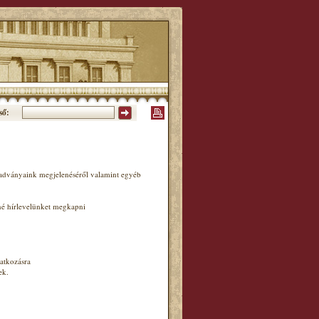
ső:
iadványaink megjelenéséről valamint egyéb
né hírlevelünket megkapni
atkozásra
ek.