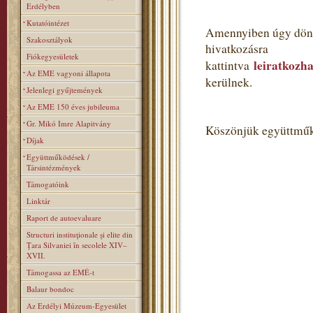
Erdélyben
Kutatóintézet
Amennyiben úgy dönt,
Szakosztályok
hivatkozásra
Fiókegyesületek
leiratkozha
kattintva
Az EME vagyoni állapota
kerülnek.
Jelenlegi gyűjtemények
Az EME 150 éves jubileuma
Gr. Mikó Imre Alapitvány
Köszönjük együttműk
Díjak
Együttműködések /
Társintézmények
Támogatóink
Linktár
Raport de autoevaluare
Structuri instituţionale şi elite din
Ţara Silvaniei în secolele XIV–
XVII.
Támogassa az EMÉ-t
Balaur bondoc
Az Erdélyi Múzeum-Egyesület