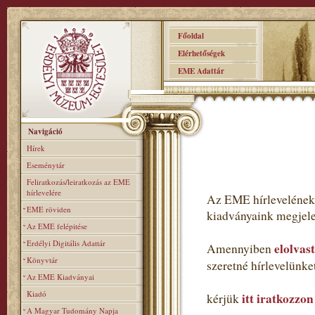
Főoldal
Elérhetőségek
EME Adattár
Navigáció
Hírek
Eseménytár
Feliratkozás/leiratkozás az EME
hírlevelére
Az EME hírlevelének 
EME röviden
kiadványaink megjele
Az EME felépitése
Erdélyi Digitális Adattár
elolvas
Amennyiben
Könyvtár
szeretné hírlevelünk
Az EME Kiadványai
Kiadó
itt iratkozzon
kérjük
A Magyar Tudomány Napja