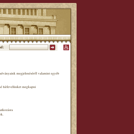
ső:
iadványaink megjelenéséről valamint egyéb
né hírlevelünket megkapni
atkozásra
ek.