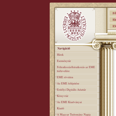
Főo
Elér
EME
Navigáció
Hírek
Eseménytár
Feliratkozás/leiratkozás az EME
hírlevelére
EME röviden
Az EME felépitése
Erdélyi Digitális Adattár
Könyvtár
Az EME Kiadványai
Kiadó
A Magyar Tudomány Napja