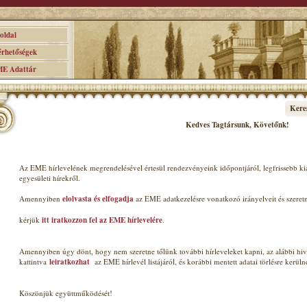
ldal
hetőségek
 Adattár
Kere
Kedves Tagt
ársunk, Követőnk
!
Az EME hírlevelének megrendelésével értesül rendezvényeink időpontjáról, legfrissebb k
egyesületi hírekről.
Amennyiben
elolvasta és elfogadja
az EME adatkezelésre vonatkozó irányelveit és szeret
kérjük
itt iratkozzon fel az EME hírlevelére
.
Amennyiben úgy dönt, hogy nem szeretne tőlünk további hírleveleket kapni, az alábbi hiv
kattintva
leiratkozhat
az EME hírlevél listájáról, és korábbi mentett adatai törlésre kerüln
Köszönjük együttműködését!