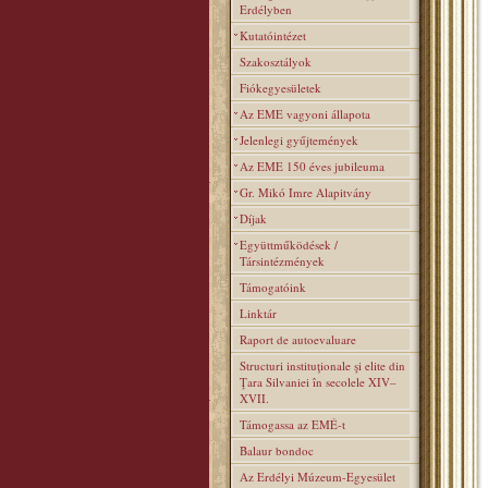
Erdélyben
Kutatóintézet
Szakosztályok
Fiókegyesületek
Az EME vagyoni állapota
Jelenlegi gyűjtemények
Az EME 150 éves jubileuma
Gr. Mikó Imre Alapitvány
Díjak
Együttműködések /
Társintézmények
Támogatóink
Linktár
Raport de autoevaluare
Structuri instituţionale şi elite din
Ţara Silvaniei în secolele XIV–
XVII.
Támogassa az EMÉ-t
Balaur bondoc
Az Erdélyi Múzeum-Egyesület