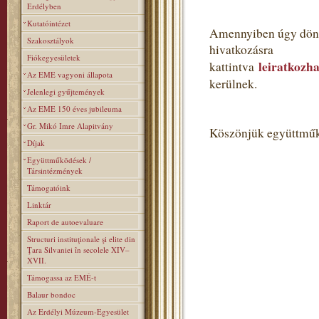
Erdélyben
Kutatóintézet
Amennyiben úgy dönt,
Szakosztályok
hivatkozásra
Fiókegyesületek
leiratkozha
kattintva
Az EME vagyoni állapota
kerülnek.
Jelenlegi gyűjtemények
Az EME 150 éves jubileuma
Gr. Mikó Imre Alapitvány
Köszönjük együttműk
Díjak
Együttműködések /
Társintézmények
Támogatóink
Linktár
Raport de autoevaluare
Structuri instituţionale şi elite din
Ţara Silvaniei în secolele XIV–
XVII.
Támogassa az EMÉ-t
Balaur bondoc
Az Erdélyi Múzeum-Egyesület