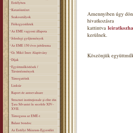
Erdélyben
Kutatóintézet
Amennyiben úgy dönt,
Szakosztályok
hivatkozásra
Fiókegyesületek
leiratkozha
kattintva
Az EME vagyoni állapota
kerülnek.
Jelenlegi gyűjtemények
Az EME 150 éves jubileuma
Gr. Mikó Imre Alapitvány
Köszönjük együttműk
Díjak
Együttműködések /
Társintézmények
Támogatóink
Linktár
Raport de autoevaluare
Structuri instituţionale şi elite din
Ţara Silvaniei în secolele XIV–
XVII.
Támogassa az EMÉ-t
Balaur bondoc
Az Erdélyi Múzeum-Egyesület