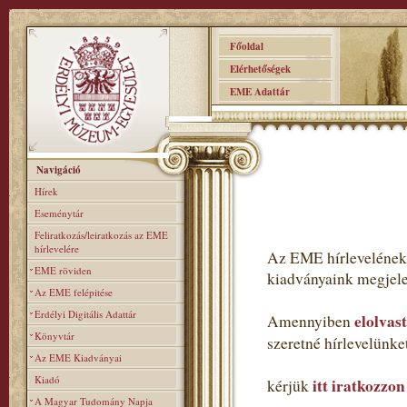
Főoldal
Elérhetőségek
EME Adattár
Navigáció
Hírek
Eseménytár
Feliratkozás/leiratkozás az EME
hírlevelére
Az EME hírlevelének 
EME röviden
kiadványaink megjele
Az EME felépitése
Erdélyi Digitális Adattár
elolvas
Amennyiben
Könyvtár
szeretné hírlevelünk
Az EME Kiadványai
Kiadó
itt iratkozzon
kérjük
A Magyar Tudomány Napja