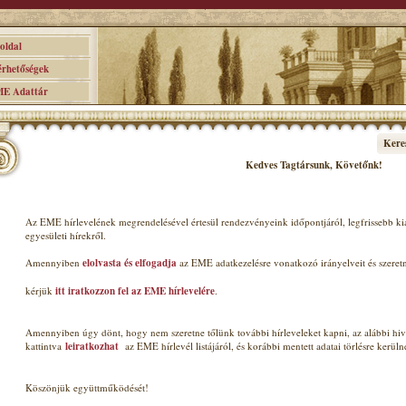
ldal
hetőségek
 Adattár
Kere
Kedves Tagt
ársunk, Követőnk
!
Az EME hírlevelének megrendelésével értesül rendezvényeink időpontjáról, legfrissebb k
egyesületi hírekről.
Amennyiben
elolvasta és elfogadja
az EME adatkezelésre vonatkozó irányelveit és szeret
kérjük
itt iratkozzon fel az EME hírlevelére
.
Amennyiben úgy dönt, hogy nem szeretne tőlünk további hírleveleket kapni, az alábbi hiv
kattintva
leiratkozhat
az EME hírlevél listájáról, és korábbi mentett adatai törlésre kerüln
Köszönjük együttműködését!