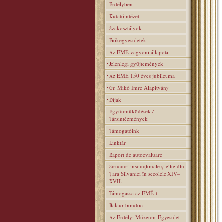
Erdélyben
Kutatóintézet
Szakosztályok
Fiókegyesületek
Az EME vagyoni állapota
Jelenlegi gyűjtemények
Az EME 150 éves jubileuma
Gr. Mikó Imre Alapitvány
Díjak
Együttműködések /
Társintézmények
Támogatóink
Linktár
Raport de autoevaluare
Structuri instituţionale şi elite din
Ţara Silvaniei în secolele XIV–
XVII.
Támogassa az EMÉ-t
Balaur bondoc
Az Erdélyi Múzeum-Egyesület