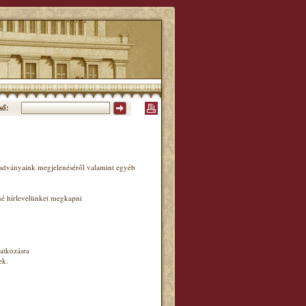
ső:
iadványaink megjelenéséről valamint egyéb
né hírlevelünket megkapni
atkozásra
ek.