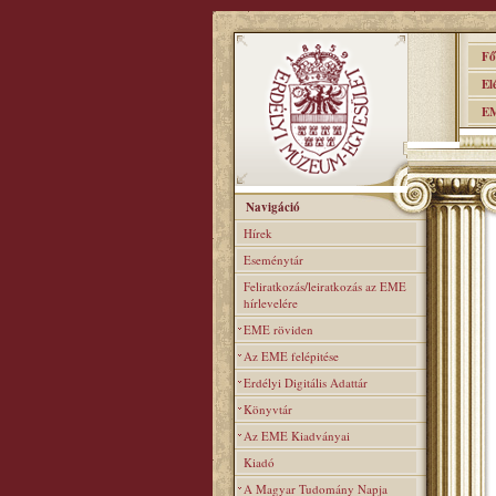
Főo
Elér
EME
Navigáció
Hírek
Eseménytár
Feliratkozás/leiratkozás az EME
hírlevelére
EME röviden
Az EME felépitése
Erdélyi Digitális Adattár
Könyvtár
Az EME Kiadványai
Kiadó
A Magyar Tudomány Napja