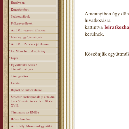
Erdélyben
Kutatóintézet
Amennyiben úgy dönt,
Szakosztályok
hivatkozásra
Fiókegyesületek
leiratkozha
kattintva
Az EME vagyoni állapota
kerülnek.
Jelenlegi gyűjtemények
Az EME 150 éves jubileuma
Gr. Mikó Imre Alapitvány
Köszönjük együttműk
Díjak
Együttműködések /
Társintézmények
Támogatóink
Linktár
Raport de autoevaluare
Structuri instituţionale şi elite din
Ţara Silvaniei în secolele XIV–
XVII.
Támogassa az EMÉ-t
Balaur bondoc
Az Erdélyi Múzeum-Egyesület