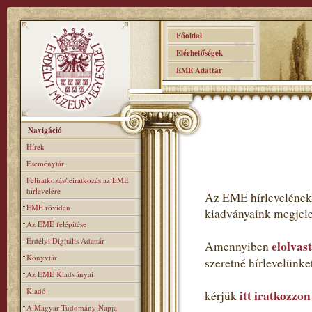
Főoldal
Elérhetőségek
EME Adattár
Navigáció
Hírek
Eseménytár
Feliratkozás/leiratkozás az EME
hírlevelére
Az EME hírlevelének 
EME röviden
kiadványaink megjele
Az EME felépitése
Erdélyi Digitális Adattár
elolvas
Amennyiben
Könyvtár
szeretné hírlevelünk
Az EME Kiadványai
Kiadó
itt iratkozzon
kérjük
A Magyar Tudomány Napja