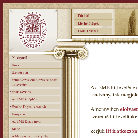
Főoldal
Elérhetőségek
EME Adattár
Navigáció
Hírek
Eseménytár
Feliratkozás/leiratkozás az EME
hírlevelére
Az EME hírlevelének 
EME röviden
kiadványaink megjele
Az EME felépitése
Erdélyi Digitális Adattár
elolvas
Amennyiben
Könyvtár
szeretné hírlevelünk
Az EME Kiadványai
Kiadó
itt iratkozzon
kérjük
A Magyar Tudomány Napja