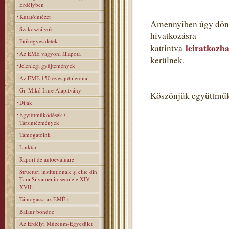
Erdélyben
Kutatóintézet
Amennyiben úgy dönt,
Szakosztályok
hivatkozásra
Fiókegyesületek
leiratkozha
kattintva
Az EME vagyoni állapota
kerülnek.
Jelenlegi gyűjtemények
Az EME 150 éves jubileuma
Gr. Mikó Imre Alapitvány
Köszönjük együttműk
Díjak
Együttműködések /
Társintézmények
Támogatóink
Linktár
Raport de autoevaluare
Structuri instituţionale şi elite din
Ţara Silvaniei în secolele XIV–
XVII.
Támogassa az EMÉ-t
Balaur bondoc
Az Erdélyi Múzeum-Egyesület