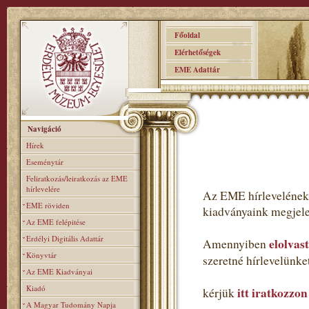
Főoldal
Elérhetőségek
EME Adattár
Navigáció
Hírek
Eseménytár
Feliratkozás/leiratkozás az EME
hírlevelére
Az EME hírlevelének 
EME röviden
kiadványaink megjele
Az EME felépitése
Erdélyi Digitális Adattár
elolvas
Amennyiben
Könyvtár
szeretné hírlevelünk
Az EME Kiadványai
Kiadó
itt iratkozzon
kérjük
A Magyar Tudomány Napja