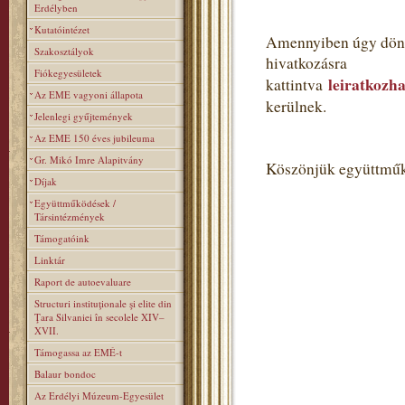
Erdélyben
Kutatóintézet
Amennyiben úgy dönt,
Szakosztályok
hivatkozásra
Fiókegyesületek
leiratkozha
kattintva
Az EME vagyoni állapota
kerülnek.
Jelenlegi gyűjtemények
Az EME 150 éves jubileuma
Gr. Mikó Imre Alapitvány
Köszönjük együttműk
Díjak
Együttműködések /
Társintézmények
Támogatóink
Linktár
Raport de autoevaluare
Structuri instituţionale şi elite din
Ţara Silvaniei în secolele XIV–
XVII.
Támogassa az EMÉ-t
Balaur bondoc
Az Erdélyi Múzeum-Egyesület