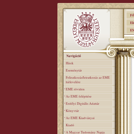
Főo
Elér
EME
Navigáció
Hírek
Eseménytár
Feliratkozás/leiratkozás az EME
hírlevelére
EME röviden
Az EME felépitése
Erdélyi Digitális Adattár
Könyvtár
Az EME Kiadványai
Kiadó
A Magyar Tudomány Napja