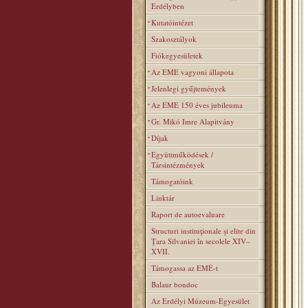
Erdélyben
Kutatóintézet
Szakosztályok
Fiókegyesületek
Az EME vagyoni állapota
Jelenlegi gyűjtemények
Az EME 150 éves jubileuma
Gr. Mikó Imre Alapitvány
Díjak
Együttműködések /
Társintézmények
Támogatóink
Linktár
Raport de autoevaluare
Structuri instituţionale şi elite din
Ţara Silvaniei în secolele XIV–
XVII.
Támogassa az EMÉ-t
Balaur bondoc
Az Erdélyi Múzeum-Egyesület