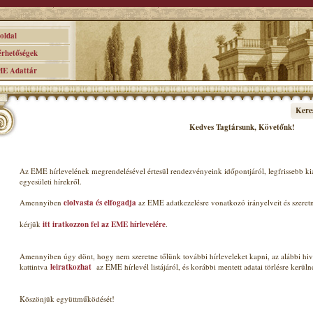
ldal
hetőségek
 Adattár
Kere
Kedves Tagt
ársunk, Követőnk
!
Az EME hírlevelének megrendelésével értesül rendezvényeink időpontjáról, legfrissebb k
egyesületi hírekről.
Amennyiben
elolvasta és elfogadja
az EME adatkezelésre vonatkozó irányelveit és szeret
kérjük
itt iratkozzon fel az EME hírlevelére
.
Amennyiben úgy dönt, hogy nem szeretne tőlünk további hírleveleket kapni, az alábbi hiv
kattintva
leiratkozhat
az EME hírlevél listájáról, és korábbi mentett adatai törlésre kerüln
Köszönjük együttműködését!