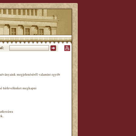
ső:
iadványaink megjelenéséről valamint egyéb
né hírlevelünket megkapni
atkozásra
ek.