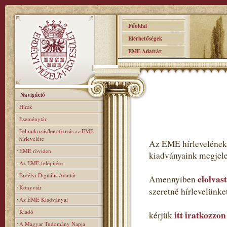
Főoldal
Elérhetőségek
EME Adattár
Navigáció
Hírek
Eseménytár
Feliratkozás/leiratkozás az EME
hírlevelére
Az EME hírlevelének 
EME röviden
kiadványaink megjele
Az EME felépitése
Erdélyi Digitális Adattár
elolvas
Amennyiben
Könyvtár
szeretné hírlevelünk
Az EME Kiadványai
Kiadó
itt iratkozzon
kérjük
A Magyar Tudomány Napja