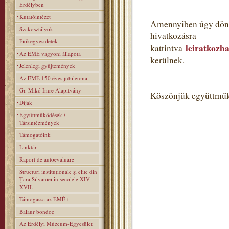
Erdélyben
Kutatóintézet
Amennyiben úgy dönt,
Szakosztályok
hivatkozásra
Fiókegyesületek
leiratkozha
kattintva
Az EME vagyoni állapota
kerülnek.
Jelenlegi gyűjtemények
Az EME 150 éves jubileuma
Gr. Mikó Imre Alapitvány
Köszönjük együttműk
Díjak
Együttműködések /
Társintézmények
Támogatóink
Linktár
Raport de autoevaluare
Structuri instituţionale şi elite din
Ţara Silvaniei în secolele XIV–
XVII.
Támogassa az EMÉ-t
Balaur bondoc
Az Erdélyi Múzeum-Egyesület