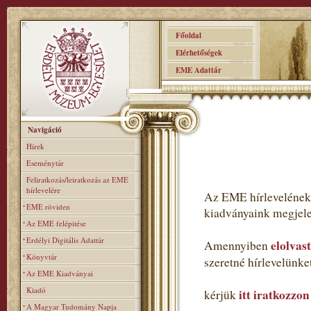
Főoldal
Elérhetőségek
EME Adattár
Navigáció
Hírek
Eseménytár
Feliratkozás/leiratkozás az EME
hírlevelére
Az EME hírlevelének 
EME röviden
kiadványaink megjele
Az EME felépitése
Erdélyi Digitális Adattár
elolvas
Amennyiben
Könyvtár
szeretné hírlevelünk
Az EME Kiadványai
Kiadó
itt iratkozzon
kérjük
A Magyar Tudomány Napja