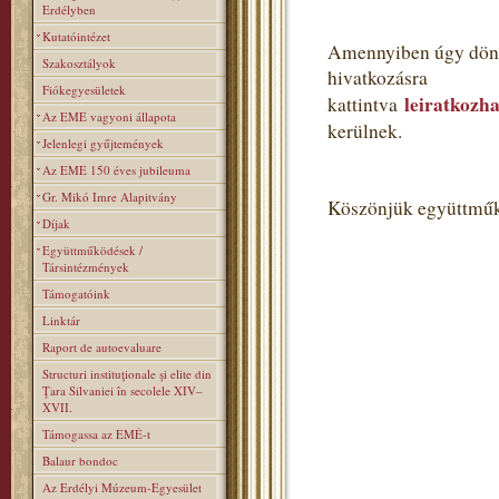
Erdélyben
Kutatóintézet
Amennyiben úgy dönt,
Szakosztályok
hivatkozásra
Fiókegyesületek
leiratkozha
kattintva
Az EME vagyoni állapota
kerülnek.
Jelenlegi gyűjtemények
Az EME 150 éves jubileuma
Gr. Mikó Imre Alapitvány
Köszönjük együttműk
Díjak
Együttműködések /
Társintézmények
Támogatóink
Linktár
Raport de autoevaluare
Structuri instituţionale şi elite din
Ţara Silvaniei în secolele XIV–
XVII.
Támogassa az EMÉ-t
Balaur bondoc
Az Erdélyi Múzeum-Egyesület