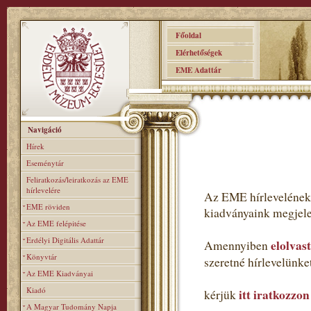
Főoldal
Elérhetőségek
EME Adattár
Navigáció
Hírek
Eseménytár
Feliratkozás/leiratkozás az EME
hírlevelére
Az EME hírlevelének 
EME röviden
kiadványaink megjele
Az EME felépitése
Erdélyi Digitális Adattár
elolvas
Amennyiben
Könyvtár
szeretné hírlevelünk
Az EME Kiadványai
Kiadó
itt iratkozzon
kérjük
A Magyar Tudomány Napja