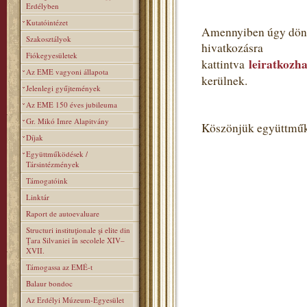
Erdélyben
Kutatóintézet
Amennyiben úgy dönt,
Szakosztályok
hivatkozásra
Fiókegyesületek
leiratkozha
kattintva
Az EME vagyoni állapota
kerülnek.
Jelenlegi gyűjtemények
Az EME 150 éves jubileuma
Gr. Mikó Imre Alapitvány
Köszönjük együttműk
Díjak
Együttműködések /
Társintézmények
Támogatóink
Linktár
Raport de autoevaluare
Structuri instituţionale şi elite din
Ţara Silvaniei în secolele XIV–
XVII.
Támogassa az EMÉ-t
Balaur bondoc
Az Erdélyi Múzeum-Egyesület