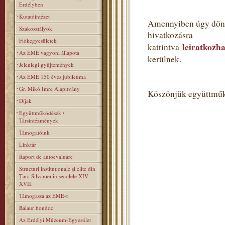
Erdélyben
Kutatóintézet
Amennyiben úgy dönt,
Szakosztályok
hivatkozásra
Fiókegyesületek
leiratkozha
kattintva
Az EME vagyoni állapota
kerülnek.
Jelenlegi gyűjtemények
Az EME 150 éves jubileuma
Gr. Mikó Imre Alapitvány
Köszönjük együttműk
Díjak
Együttműködések /
Társintézmények
Támogatóink
Linktár
Raport de autoevaluare
Structuri instituţionale şi elite din
Ţara Silvaniei în secolele XIV–
XVII.
Támogassa az EMÉ-t
Balaur bondoc
Az Erdélyi Múzeum-Egyesület