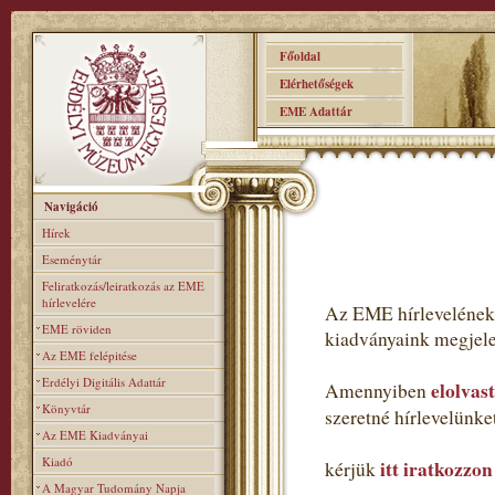
Főoldal
Elérhetőségek
EME Adattár
Navigáció
Hírek
Eseménytár
Feliratkozás/leiratkozás az EME
hírlevelére
Az EME hírlevelének 
EME röviden
kiadványaink megjele
Az EME felépitése
Erdélyi Digitális Adattár
elolvas
Amennyiben
Könyvtár
szeretné hírlevelünk
Az EME Kiadványai
Kiadó
itt iratkozzon
kérjük
A Magyar Tudomány Napja