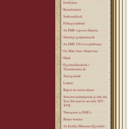
Erdélyben
Kutatóintézet
Szakosztályok
Fiókegyesületek
Az EME vagyoni állapota
Jelenlegi gyűjtemények
Az EME 150 éves jubileuma
Gr. Mikó Imre Alapitvány
Díjak
Együttműködések /
Társintézmények
Támogatóink
Linktár
Raport de autoevaluare
Structuri instituţionale şi elite din
Ţara Silvaniei în secolele XIV–
XVII.
Támogassa az EMÉ-t
Balaur bondoc
Az Erdélyi Múzeum-Egyesület