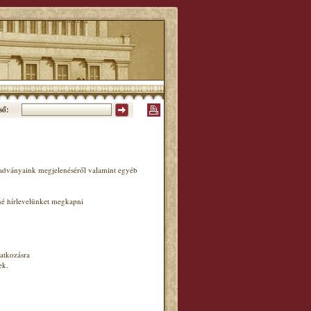
ső:
iadványaink megjelenéséről valamint egyéb
né hírlevelünket megkapni
atkozásra
ek.