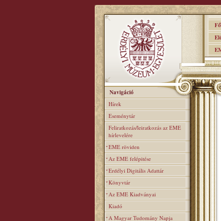
Főo
Elér
EME
Navigáció
Hírek
Eseménytár
Feliratkozás/leiratkozás az EME
hírlevelére
EME röviden
Az EME felépitése
Erdélyi Digitális Adattár
Könyvtár
Az EME Kiadványai
Kiadó
A Magyar Tudomány Napja