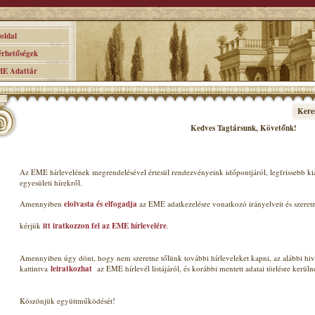
ldal
hetőségek
 Adattár
Kere
Kedves Tagt
ársunk, Követőnk
!
Az EME hírlevelének megrendelésével értesül rendezvényeink időpontjáról, legfrissebb k
egyesületi hírekről.
Amennyiben
elolvasta és elfogadja
az EME adatkezelésre vonatkozó irányelveit és szeret
kérjük
itt iratkozzon fel az EME hírlevelére
.
Amennyiben úgy dönt, hogy nem szeretne tőlünk további hírleveleket kapni, az alábbi hiv
kattintva
leiratkozhat
az EME hírlevél listájáról, és korábbi mentett adatai törlésre kerüln
Köszönjük együttműködését!