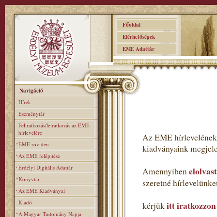
Főoldal
Elérhetőségek
EME Adattár
Navigáció
Hírek
Eseménytár
Feliratkozás/leiratkozás az EME
hírlevelére
Az EME hírlevelének 
EME röviden
kiadványaink megjele
Az EME felépitése
Erdélyi Digitális Adattár
elolvas
Amennyiben
Könyvtár
szeretné hírlevelünk
Az EME Kiadványai
Kiadó
itt iratkozzon
kérjük
A Magyar Tudomány Napja