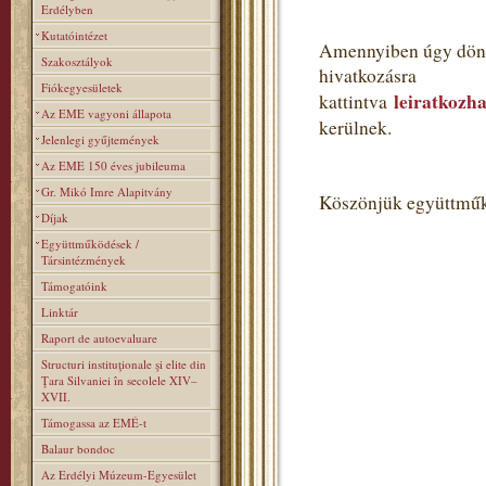
Erdélyben
Kutatóintézet
Amennyiben úgy dönt,
Szakosztályok
hivatkozásra
Fiókegyesületek
leiratkozha
kattintva
Az EME vagyoni állapota
kerülnek.
Jelenlegi gyűjtemények
Az EME 150 éves jubileuma
Gr. Mikó Imre Alapitvány
Köszönjük együttműk
Díjak
Együttműködések /
Társintézmények
Támogatóink
Linktár
Raport de autoevaluare
Structuri instituţionale şi elite din
Ţara Silvaniei în secolele XIV–
XVII.
Támogassa az EMÉ-t
Balaur bondoc
Az Erdélyi Múzeum-Egyesület