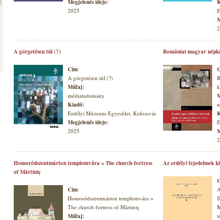
Megjelenés ideje:
K
2025
E
M
2
A görgetésen túl (?)
Romániai magyar népkö
Cím
:
A görgetésen túl (?)
R
Műfaj:
k
médiatudomány
M
Kiadó:
n
Erdélyi Múzeum-Egyesület, Kolozsvár
K
Megjelenés ideje:
E
2025
M
2
Homoródszentmárton templomvára = The church-fortress
Az erdélyi fejedelmek k
of Mărtiniş
Cím
:
A
Homoródszentmárton templomvára =
I
The church-fortress of Mărtiniş
M
Műfaj:
t