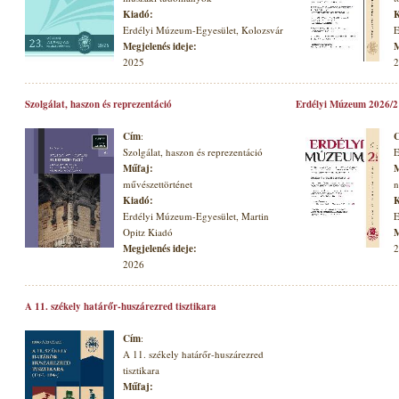
Kiadó:
K
Erdélyi Múzeum-Egyesület, Kolozsvár
E
Megjelenés ideje:
M
2025
2
Szolgálat, haszon és reprezentáció
Erdélyi Múzeum 2026/2
Cím
:
Szolgálat, haszon és reprezentáció
E
Műfaj:
M
művészettörténet
n
Kiadó:
K
Erdélyi Múzeum-Egyesület, Martin
E
Opitz Kiadó
M
Megjelenés ideje:
2
2026
A 11. székely határőr-huszárezred tisztikara
Cím
:
A 11. székely határőr-huszárezred
tisztikara
Műfaj: