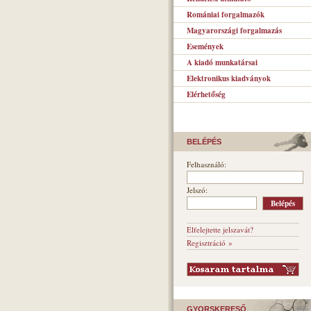
Romániai forgalmazók
Magyarországi forgalmazás
Események
A kiadó munkatársai
Elektronikus kiadványok
Elérhetőség
BELÉPÉS
Felhasználó:
Jelszó:
Elfelejtette jelszavát?
Regisztráció »
GYORSKERESŐ