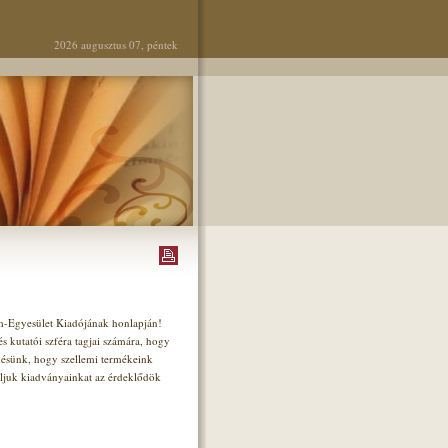
2026 augusztus 07, péntek
um-Egyesület Kiadójának honlapján!
 kutatói szféra tagjai számára, hogy
ésünk, hogy szellemi termékeink
nljuk kiadványainkat az érdeklődök