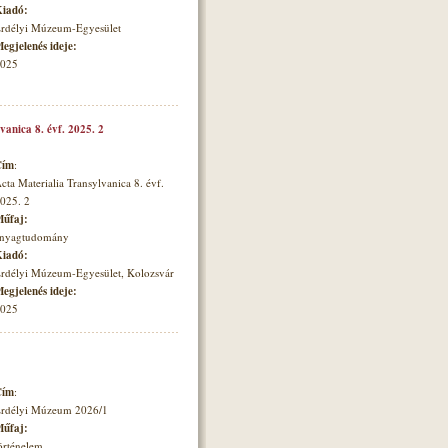
iadó:
rdélyi Múzeum-Egyesület
egjelenés ideje:
025
vanica 8. évf. 2025. 2
Cím
:
cta Materialia Transylvanica 8. évf.
025. 2
űfaj:
nyagtudomány
iadó:
rdélyi Múzeum-Egyesület, Kolozsvár
egjelenés ideje:
025
Cím
:
rdélyi Múzeum 2026/1
űfaj:
örténelem