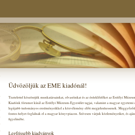
Üdvözöljük az EME kiadónál!
Tisztelettel köszöntjük munkatársainkat, olvasóinkat és az érdeklődőket az Erdélyi Múze
Kiadónk fórumot kínál az Erdélyi Múzeum-Egyesület tagjai, valamint a magyar egyetemi és
legújabb tudományos eredményeikkel a közvélemény előtt megjelenhessenek. Meggyőződ
fontos helyet foglalnak el a magyar könyvpiacon. Szívesen várjuk közleményeiket, és ajá
figyelmébe.
Legfrissebb kiadványok