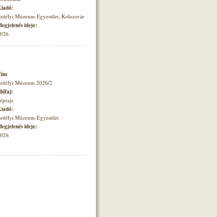
iadó:
rdélyi Múzeum-Egyesület, Kolozsvár
egjelenés ideje:
026
Cím
:
rdélyi Múzeum 2026/2
űfaj:
éprajz
iadó:
rdélyi Múzeum-Egyesület
egjelenés ideje:
026