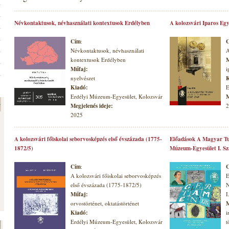
Névkontaktusok, névhasználati kontextusok Erdélyben
A kolozsvári Iparos Egy
Cím
:
Névkontaktusok, névhasználati
A
kontextusok Erdélyben
M
Műfaj:
i
nyelvészet
K
Kiadó:
E
Erdélyi Múzeum-Egyesület, Kolozsvár
M
Megjelenés ideje:
2
2025
A kolozsvári főiskolai seborvosképzés első évszázada (1775-
Előadások A Magyar Tu
1872/5)
Múzeum-Egyesület I. S
Cím
:
A kolozsvári főiskolai seborvosképzés
E
első évszázada (1775-1872/5)
N
Műfaj:
I
orvostörténet, oktatástörténet
M
Kiadó:
i
Erdélyi Múzeum-Egyesület, Kolozsvár
t