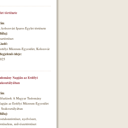
let története
Cím
:
 kolozsvári Iparos Egylet története
űfaj:
partörténet
iadó:
rdélyi Múzeum-Egyesület, Kolozsvár
egjelenés ideje:
025
domány Napján az Erdélyi
zakosztályában
Cím
:
lőadások A Magyar Tudomány
apján az Erdélyi Múzeum-Egyesület
. Szakosztályában
űfaj:
rodalomtörténet, nyelvészet,
örténelem, művészettörténet