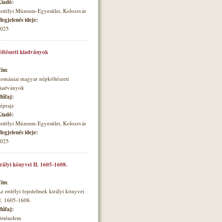
iadó:
rdélyi Múzeum-Egyesület, Kolozsvár
egjelenés ideje:
025
ltészeti kiadványok
Cím
:
omániai magyar népköltészeti
iadványok
űfaj:
éprajz
iadó:
rdélyi Múzeum-Egyesület, Kolozsvár
egjelenés ideje:
025
irályi könyvei II. 1605-1608.
Cím
:
z erdélyi fejedelmek királyi könyvei
I. 1605-1608.
űfaj:
örténelem