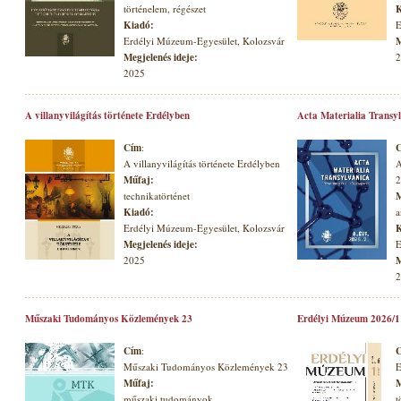
történelem, régészet
K
Kiadó:
E
Erdélyi Múzeum-Egyesület, Kolozsvár
M
Megjelenés ideje:
2
2025
A villanyvilágítás története Erdélyben
Acta Materialia Transyl
Cím
:
A villanyvilágítás története Erdélyben
A
Műfaj:
2
technikatörténet
M
Kiadó:
a
Erdélyi Múzeum-Egyesület, Kolozsvár
K
Megjelenés ideje:
E
2025
M
2
Műszaki Tudományos Közlemények 23
Erdélyi Múzeum 2026/1
Cím
:
Műszaki Tudományos Közlemények 23
E
Műfaj:
M
műszaki tudományok
t