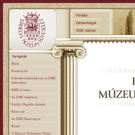
Főoldal
Elérhetőségek
EME Adattár
Navigáció
Hírek
Eseménytár
Feliratkozás/leiratkozás az EME
hírlevelére
EME röviden
Az EME felépitése
Erdélyi Digitális Adattár
Könyvtár
Az EME Kiadványai
Kiadó
A Magyar Tudomány Napja