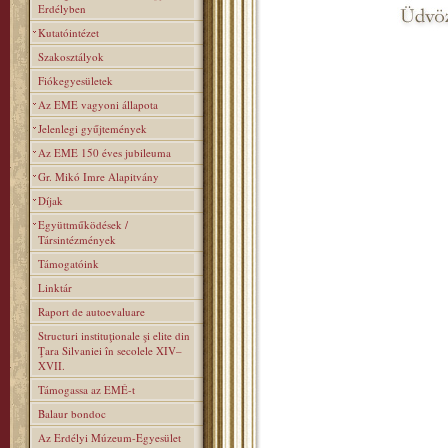
Erdélyben
Kutatóintézet
Szakosztályok
Fiókegyesületek
Az EME vagyoni állapota
Jelenlegi gyűjtemények
Az EME 150 éves jubileuma
Gr. Mikó Imre Alapitvány
Díjak
Együttműködések /
Társintézmények
Támogatóink
Linktár
Raport de autoevaluare
Structuri instituţionale şi elite din
Ţara Silvaniei în secolele XIV–
XVII.
Támogassa az EMÉ-t
Balaur bondoc
Az Erdélyi Múzeum-Egyesület