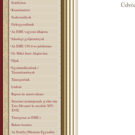
Erdélyben
Kutatóintézet
Szakosztályok
Fiókegyesületek
Az EME vagyoni állapota
Jelenlegi gyűjtemények
Az EME 150 éves jubileuma
Gr. Mikó Imre Alapitvány
Díjak
Együttműködések /
Társintézmények
Támogatóink
Linktár
Raport de autoevaluare
Structuri instituţionale şi elite din
Ţara Silvaniei în secolele XIV–
XVII.
Támogassa az EMÉ-t
Balaur bondoc
Az Erdélyi Múzeum-Egyesület