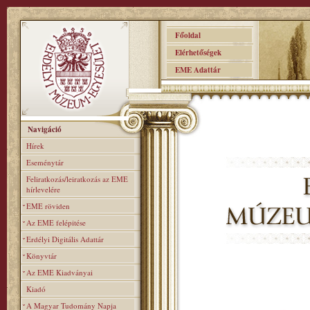
Főoldal
Elérhetőségek
EME Adattár
Navigáció
Hírek
Eseménytár
Feliratkozás/leiratkozás az EME
hírlevelére
EME röviden
Az EME felépitése
Erdélyi Digitális Adattár
Könyvtár
Az EME Kiadványai
Kiadó
A Magyar Tudomány Napja