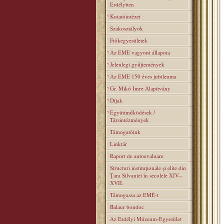
Erdélyben
Kutatóintézet
Szakosztályok
Fiókegyesületek
Az EME vagyoni állapota
Jelenlegi gyűjtemények
Az EME 150 éves jubileuma
Gr. Mikó Imre Alapitvány
Díjak
Együttműködések /
Társintézmények
Támogatóink
Linktár
Raport de autoevaluare
Structuri instituţionale şi elite din
Ţara Silvaniei în secolele XIV–
XVII.
Támogassa az EMÉ-t
Balaur bondoc
Az Erdélyi Múzeum-Egyesület