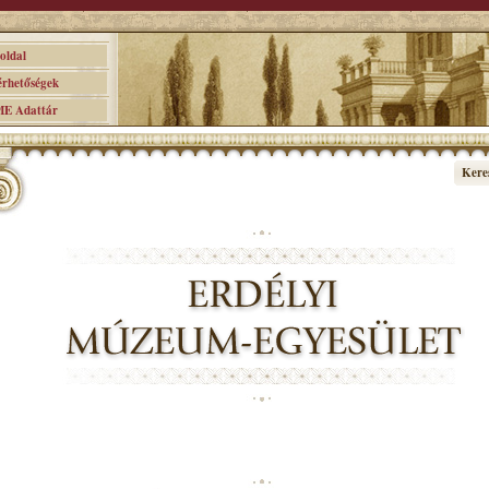
ldal
hetőségek
 Adattár
Kere