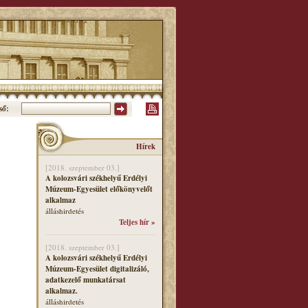
ső:
Hírek
[2018. szeptember 03.]
A kolozsvári székhelyű Erdélyi
Múzeum-Egyesület előkönyvelőt
alkalmaz
álláshirdetés
Teljes hír »
[2018. szeptember 03.]
A kolozsvári székhelyű Erdélyi
Múzeum-Egyesület digitalizáló,
adatkezelő munkatársat
alkalmaz.
álláshirdetés