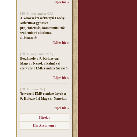
Teljes hír »
[2018. szeptember 03.]
A kolozsvári székhelyű Erdélyi
Múzeum-Egyesület
projektfelelős, kommunikációs
szakembert alkalmaz.
álláshirdetés
Teljes hír »
[2018. szeptember 02.]
Beszámoló a 9. Kolozsvári
Magyar Napok alkalmával
szervezett EME rendezvényekről
Teljes hír »
[2018. július 24.]
Tervezett EME rendezvények a
9. Kolozsvári Magyar Napokon
Teljes hír »
Hírek »
Hír Archívum »