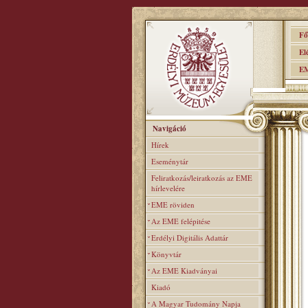
Főo
Elér
EME
Navigáció
Hírek
Eseménytár
Feliratkozás/leiratkozás az EME
hírlevelére
EME röviden
Az EME felépitése
Erdélyi Digitális Adattár
Könyvtár
Az EME Kiadványai
Kiadó
A Magyar Tudomány Napja