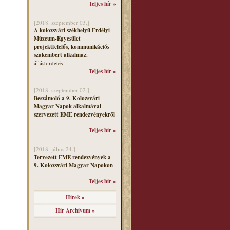
Teljes hír »
[2018. szeptember 03.]
A kolozsvári székhelyű Erdélyi
Múzeum-Egyesület
projektfelelős, kommunikációs
szakembert alkalmaz.
álláshirdetés
Teljes hír »
[2018. szeptember 02.]
Beszámoló a 9. Kolozsvári
Magyar Napok alkalmával
szervezett EME rendezvényekről
Teljes hír »
[2018. július 24.]
Tervezett EME rendezvények a
9. Kolozsvári Magyar Napokon
Teljes hír »
Hírek »
Hír Archívum »