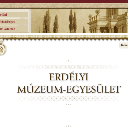
ldal
hetőségek
 Adattár
Kere