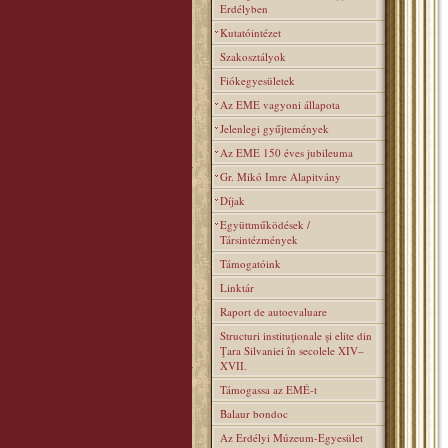
Erdélyben
Kutatóintézet
Szakosztályok
Fiókegyesületek
Az EME vagyoni állapota
Jelenlegi gyűjtemények
Az EME 150 éves jubileuma
Gr. Mikó Imre Alapitvány
Díjak
Együttműködések /
Társintézmények
Támogatóink
Linktár
Raport de autoevaluare
Structuri instituţionale şi elite din
Ţara Silvaniei în secolele XIV–
XVII.
Támogassa az EMÉ-t
Balaur bondoc
Az Erdélyi Múzeum-Egyesület