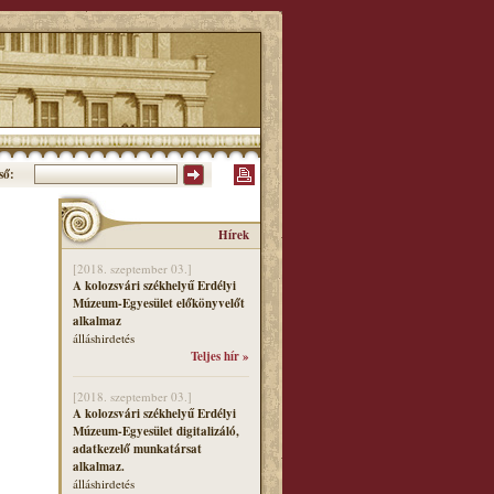
ső:
Hírek
[2018. szeptember 03.]
A kolozsvári székhelyű Erdélyi
Múzeum-Egyesület előkönyvelőt
alkalmaz
álláshirdetés
Teljes hír »
[2018. szeptember 03.]
A kolozsvári székhelyű Erdélyi
Múzeum-Egyesület digitalizáló,
adatkezelő munkatársat
alkalmaz.
álláshirdetés