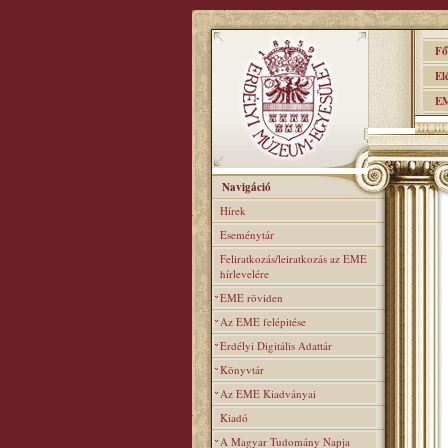
Főo
Elér
EME
Navigáció
Hírek
Eseménytár
Feliratkozás/leiratkozás az EME
hírlevelére
EME röviden
Az EME felépitése
Erdélyi Digitális Adattár
Könyvtár
Az EME Kiadványai
Kiadó
A Magyar Tudomány Napja