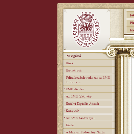
Főo
Elér
EME
Navigáció
Hírek
Eseménytár
Feliratkozás/leiratkozás az EME
hírlevelére
EME röviden
Az EME felépitése
Erdélyi Digitális Adattár
Könyvtár
Az EME Kiadványai
Kiadó
A Magyar Tudomány Napja