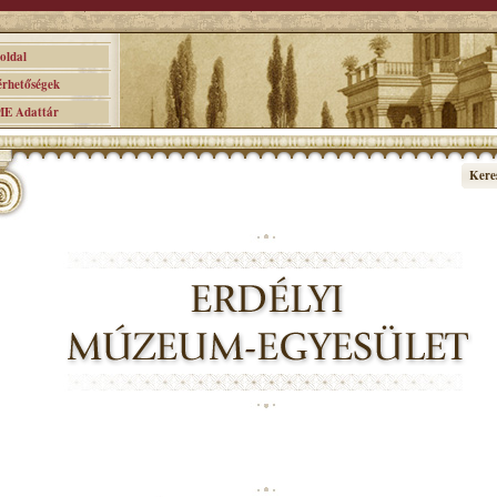
ldal
hetőségek
 Adattár
Kere