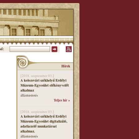
ső:
Hírek
[2018. szeptember 03.]
A kolozsvári székhelyű Erdélyi
Múzeum-Egyesület előkönyvelőt
alkalmaz
álláshirdetés
Teljes hír »
[2018. szeptember 03.]
A kolozsvári székhelyű Erdélyi
Múzeum-Egyesület digitalizáló,
adatkezelő munkatársat
alkalmaz.
álláshirdetés