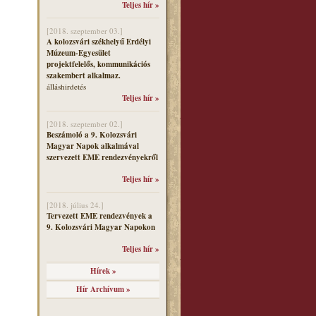
Teljes hír »
[2018. szeptember 03.]
A kolozsvári székhelyű Erdélyi
Múzeum-Egyesület
projektfelelős, kommunikációs
szakembert alkalmaz.
álláshirdetés
Teljes hír »
[2018. szeptember 02.]
Beszámoló a 9. Kolozsvári
Magyar Napok alkalmával
szervezett EME rendezvényekről
Teljes hír »
[2018. július 24.]
Tervezett EME rendezvények a
9. Kolozsvári Magyar Napokon
Teljes hír »
Hírek »
Hír Archívum »