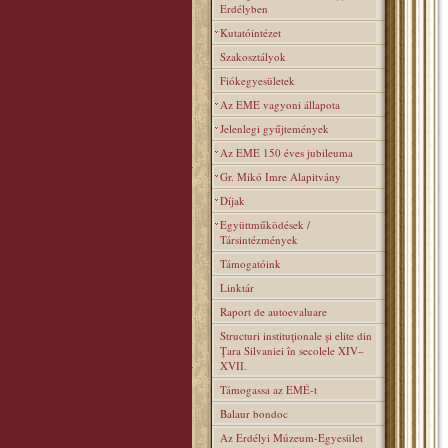
Erdélyben
Kutatóintézet
Szakosztályok
Fiókegyesületek
Az EME vagyoni állapota
Jelenlegi gyűjtemények
Az EME 150 éves jubileuma
Gr. Mikó Imre Alapitvány
Díjak
Együttműködések /
Társintézmények
Támogatóink
Linktár
Raport de autoevaluare
Structuri instituţionale şi elite din
Ţara Silvaniei în secolele XIV–
XVII.
Támogassa az EMÉ-t
Balaur bondoc
Az Erdélyi Múzeum-Egyesület