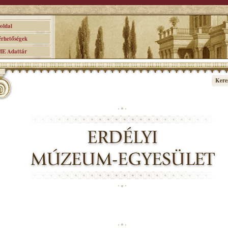
ldal
hetőségek
 Adattár
Kere