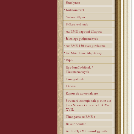
Erdélyben
Kutatóintézet
Szakosztályok
Fiókegyesületek
Az EME vagyoni állapota
Jelenlegi gyűjtemények
Az EME 150 éves jubileuma
Gr. Mikó Imre Alapitvány
Díjak
Együttműködések /
Társintézmények
Támogatóink
Linktár
Raport de autoevaluare
Structuri instituţionale şi elite din
Ţara Silvaniei în secolele XIV–
XVII.
Támogassa az EMÉ-t
Balaur bondoc
Az Erdélyi Múzeum-Egyesület