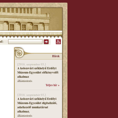
ső:
Hírek
[2018. szeptember 03.]
A kolozsvári székhelyű Erdélyi
Múzeum-Egyesület előkönyvelőt
alkalmaz
álláshirdetés
Teljes hír »
[2018. szeptember 03.]
A kolozsvári székhelyű Erdélyi
Múzeum-Egyesület digitalizáló,
adatkezelő munkatársat
alkalmaz.
álláshirdetés