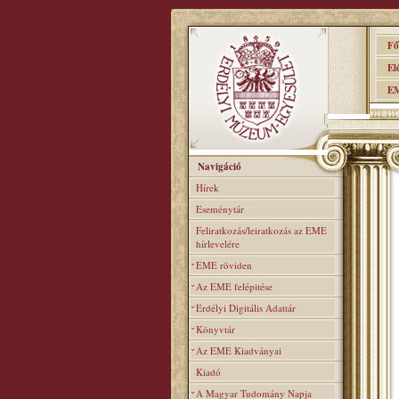
Főo
Elér
EME
Navigáció
Hírek
Eseménytár
Feliratkozás/leiratkozás az EME
hírlevelére
EME röviden
Az EME felépitése
Erdélyi Digitális Adattár
Könyvtár
Az EME Kiadványai
Kiadó
A Magyar Tudomány Napja