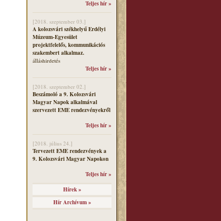
Teljes hír »
[2018. szeptember 03.]
A kolozsvári székhelyű Erdélyi
Múzeum-Egyesület
projektfelelős, kommunikációs
szakembert alkalmaz.
álláshirdetés
Teljes hír »
[2018. szeptember 02.]
Beszámoló a 9. Kolozsvári
Magyar Napok alkalmával
szervezett EME rendezvényekről
Teljes hír »
[2018. július 24.]
Tervezett EME rendezvények a
9. Kolozsvári Magyar Napokon
Teljes hír »
Hírek »
Hír Archívum »