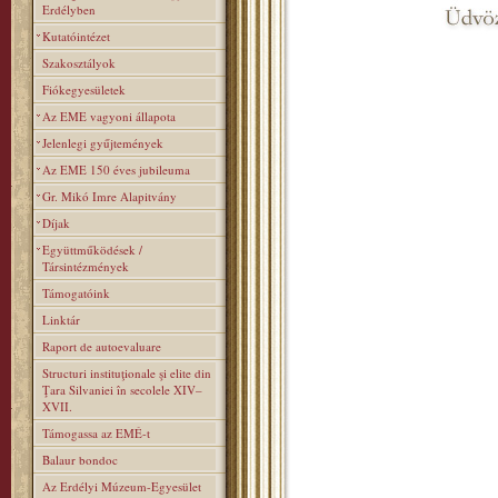
Erdélyben
Kutatóintézet
Szakosztályok
Fiókegyesületek
Az EME vagyoni állapota
Jelenlegi gyűjtemények
Az EME 150 éves jubileuma
Gr. Mikó Imre Alapitvány
Díjak
Együttműködések /
Társintézmények
Támogatóink
Linktár
Raport de autoevaluare
Structuri instituţionale şi elite din
Ţara Silvaniei în secolele XIV–
XVII.
Támogassa az EMÉ-t
Balaur bondoc
Az Erdélyi Múzeum-Egyesület