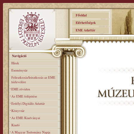
Főoldal
Elérhetőségek
EME Adattár
Navigáció
Hírek
Eseménytár
Feliratkozás/leiratkozás az EME
hírlevelére
EME röviden
Az EME felépitése
Erdélyi Digitális Adattár
Könyvtár
Az EME Kiadványai
Kiadó
A Magyar Tudomány Napja