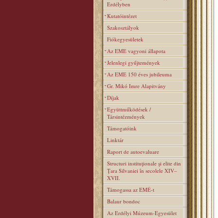
Erdélyben
Kutatóintézet
Szakosztályok
Fiókegyesületek
Az EME vagyoni állapota
Jelenlegi gyűjtemények
Az EME 150 éves jubileuma
Gr. Mikó Imre Alapitvány
Díjak
Együttműködések /
Társintézmények
Támogatóink
Linktár
Raport de autoevaluare
Structuri instituţionale şi elite din
Ţara Silvaniei în secolele XIV–
XVII.
Támogassa az EMÉ-t
Balaur bondoc
Az Erdélyi Múzeum-Egyesület