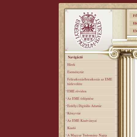
Főo
Elér
EME
Navigáció
Hírek
Eseménytár
Feliratkozás/leiratkozás az EME
hírlevelére
EME röviden
Az EME felépitése
Erdélyi Digitális Adattár
Könyvtár
Az EME Kiadványai
Kiadó
A Magyar Tudomány Napja