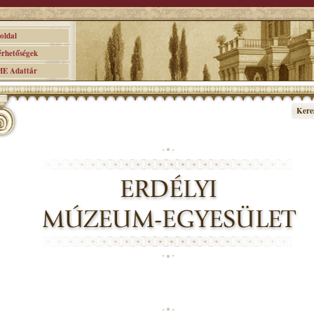
ldal
hetőségek
 Adattár
Kere