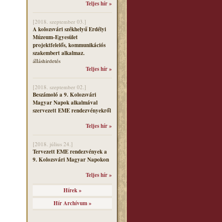
Teljes hír »
[2018. szeptember 03.]
A kolozsvári székhelyű Erdélyi
Múzeum-Egyesület
projektfelelős, kommunikációs
szakembert alkalmaz.
álláshirdetés
Teljes hír »
[2018. szeptember 02.]
Beszámoló a 9. Kolozsvári
Magyar Napok alkalmával
szervezett EME rendezvényekről
Teljes hír »
[2018. július 24.]
Tervezett EME rendezvények a
9. Kolozsvári Magyar Napokon
Teljes hír »
Hírek »
Hír Archívum »