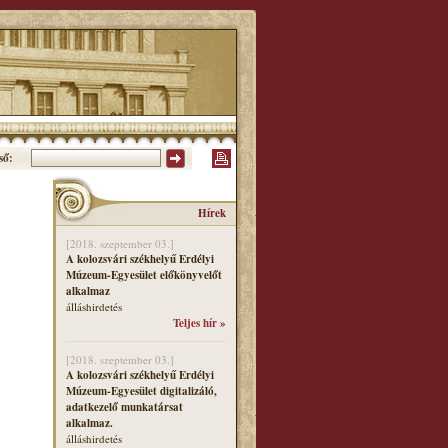
ső:
Hírek
[2018. szeptember 03.]
A kolozsvári székhelyű Erdélyi
Múzeum-Egyesület előkönyvelőt
alkalmaz
álláshirdetés
Teljes hír »
[2018. szeptember 03.]
A kolozsvári székhelyű Erdélyi
Múzeum-Egyesület digitalizáló,
adatkezelő munkatársat
alkalmaz.
álláshirdetés