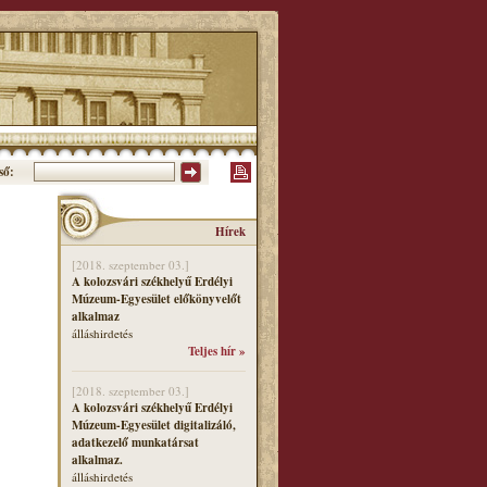
ső:
Hírek
[2018. szeptember 03.]
A kolozsvári székhelyű Erdélyi
Múzeum-Egyesület előkönyvelőt
alkalmaz
álláshirdetés
Teljes hír »
[2018. szeptember 03.]
A kolozsvári székhelyű Erdélyi
Múzeum-Egyesület digitalizáló,
adatkezelő munkatársat
alkalmaz.
álláshirdetés