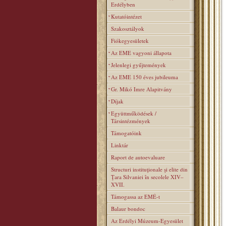
Erdélyben
Kutatóintézet
Szakosztályok
Fiókegyesületek
Az EME vagyoni állapota
Jelenlegi gyűjtemények
Az EME 150 éves jubileuma
Gr. Mikó Imre Alapitvány
Díjak
Együttműködések /
Társintézmények
Támogatóink
Linktár
Raport de autoevaluare
Structuri instituţionale şi elite din
Ţara Silvaniei în secolele XIV–
XVII.
Támogassa az EMÉ-t
Balaur bondoc
Az Erdélyi Múzeum-Egyesület