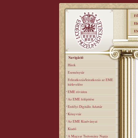
Főo
Elér
EME
Navigáció
Hírek
Eseménytár
Feliratkozás/leiratkozás az EME
hírlevelére
EME röviden
Az EME felépitése
Erdélyi Digitális Adattár
Könyvtár
Az EME Kiadványai
Kiadó
A Magyar Tudomány Napja