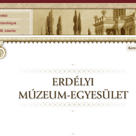
ldal
hetőségek
 Adattár
Kere