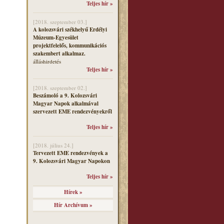
Teljes hír »
[2018. szeptember 03.]
A kolozsvári székhelyű Erdélyi
Múzeum-Egyesület
projektfelelős, kommunikációs
szakembert alkalmaz.
álláshirdetés
Teljes hír »
[2018. szeptember 02.]
Beszámoló a 9. Kolozsvári
Magyar Napok alkalmával
szervezett EME rendezvényekről
Teljes hír »
[2018. július 24.]
Tervezett EME rendezvények a
9. Kolozsvári Magyar Napokon
Teljes hír »
Hírek »
Hír Archívum »