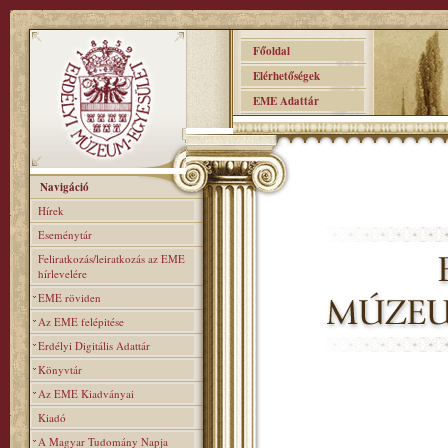
Főoldal
Elérhetőségek
EME Adattár
Navigáció
Hírek
Eseménytár
Feliratkozás/leiratkozás az EME
hírlevelére
EME röviden
Az EME felépitése
Erdélyi Digitális Adattár
Könyvtár
Az EME Kiadványai
Kiadó
A Magyar Tudomány Napja