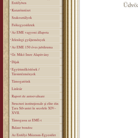
Erdélyben
Kutatóintézet
Szakosztályok
Fiókegyesületek
Az EME vagyoni állapota
Jelenlegi gyűjtemények
Az EME 150 éves jubileuma
Gr. Mikó Imre Alapitvány
Díjak
Együttműködések /
Társintézmények
Támogatóink
Linktár
Raport de autoevaluare
Structuri instituţionale şi elite din
Ţara Silvaniei în secolele XIV–
XVII.
Támogassa az EMÉ-t
Balaur bondoc
Az Erdélyi Múzeum-Egyesület