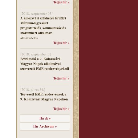
Teljes hír »
[2018. szeptember 03.]
A kolozsvári székhelyű Erdélyi
Múzeum-Egyesület
projektfelelős, kommunikációs
szakembert alkalmaz.
álláshirdetés
Teljes hír »
[2018. szeptember 02.]
Beszámoló a 9. Kolozsvári
Magyar Napok alkalmával
szervezett EME rendezvényekről
Teljes hír »
[2018. július 24.]
Tervezett EME rendezvények a
9. Kolozsvári Magyar Napokon
Teljes hír »
Hírek »
Hír Archívum »