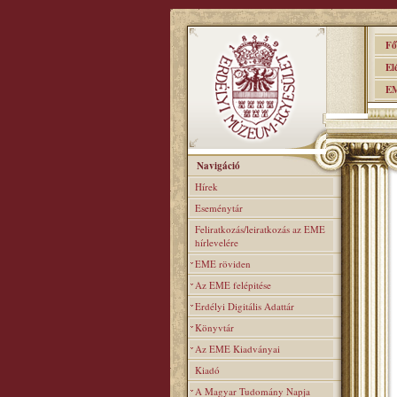
Főo
Elér
EME
Navigáció
Hírek
Eseménytár
Feliratkozás/leiratkozás az EME
hírlevelére
EME röviden
Az EME felépitése
Erdélyi Digitális Adattár
Könyvtár
Az EME Kiadványai
Kiadó
A Magyar Tudomány Napja