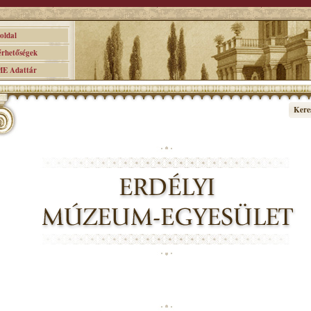
ldal
hetőségek
 Adattár
Kere