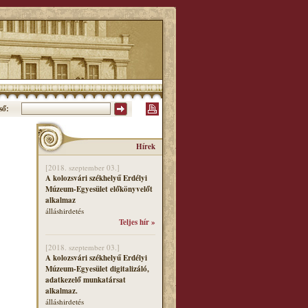
ső:
Hírek
[2018. szeptember 03.]
A kolozsvári székhelyű Erdélyi
Múzeum-Egyesület előkönyvelőt
alkalmaz
álláshirdetés
Teljes hír »
[2018. szeptember 03.]
A kolozsvári székhelyű Erdélyi
Múzeum-Egyesület digitalizáló,
adatkezelő munkatársat
alkalmaz.
álláshirdetés