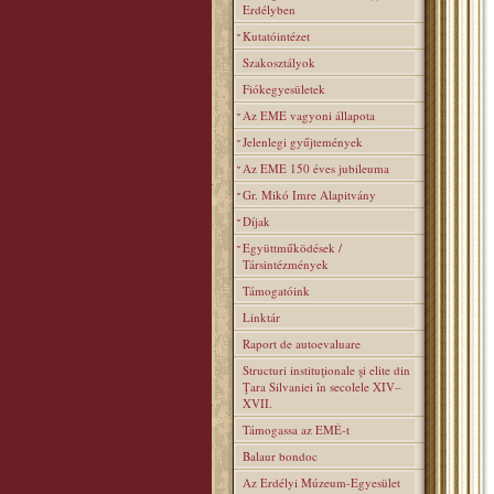
Erdélyben
Kutatóintézet
Szakosztályok
Fiókegyesületek
Az EME vagyoni állapota
Jelenlegi gyűjtemények
Az EME 150 éves jubileuma
Gr. Mikó Imre Alapitvány
Díjak
Együttműködések /
Társintézmények
Támogatóink
Linktár
Raport de autoevaluare
Structuri instituţionale şi elite din
Ţara Silvaniei în secolele XIV–
XVII.
Támogassa az EMÉ-t
Balaur bondoc
Az Erdélyi Múzeum-Egyesület