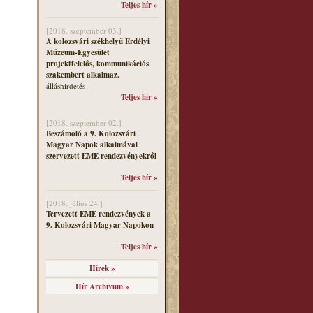
Teljes hír »
[2018. szeptember 03.]
A kolozsvári székhelyű Erdélyi
Múzeum-Egyesület
projektfelelős, kommunikációs
szakembert alkalmaz.
álláshirdetés
Teljes hír »
[2018. szeptember 02.]
Beszámoló a 9. Kolozsvári
Magyar Napok alkalmával
szervezett EME rendezvényekről
Teljes hír »
[2018. július 24.]
Tervezett EME rendezvények a
9. Kolozsvári Magyar Napokon
Teljes hír »
Hírek »
Hír Archívum »