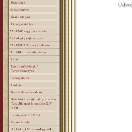
Erdélyben
Kutatóintézet
Szakosztályok
Fiókegyesületek
Az EME vagyoni állapota
Jelenlegi gyűjtemények
Az EME 150 éves jubileuma
Gr. Mikó Imre Alapitvány
Díjak
Együttműködések /
Társintézmények
Támogatóink
Linktár
Raport de autoevaluare
Structuri instituţionale şi elite din
Ţara Silvaniei în secolele XIV–
XVII.
Támogassa az EMÉ-t
Balaur bondoc
Az Erdélyi Múzeum-Egyesület