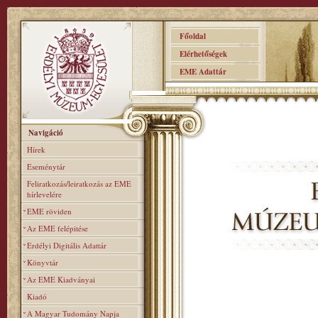
Főoldal
Elérhetőségek
EME Adattár
Navigáció
Hírek
Eseménytár
Feliratkozás/leiratkozás az EME
hírlevelére
EME röviden
Az EME felépitése
Erdélyi Digitális Adattár
Könyvtár
Az EME Kiadványai
Kiadó
A Magyar Tudomány Napja