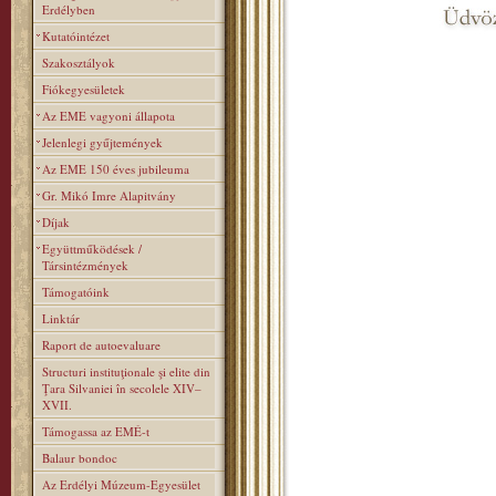
Erdélyben
Kutatóintézet
Szakosztályok
Fiókegyesületek
Az EME vagyoni állapota
Jelenlegi gyűjtemények
Az EME 150 éves jubileuma
Gr. Mikó Imre Alapitvány
Díjak
Együttműködések /
Társintézmények
Támogatóink
Linktár
Raport de autoevaluare
Structuri instituţionale şi elite din
Ţara Silvaniei în secolele XIV–
XVII.
Támogassa az EMÉ-t
Balaur bondoc
Az Erdélyi Múzeum-Egyesület