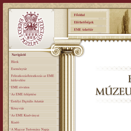
Főoldal
Elérhetőségek
EME Adattár
Navigáció
Hírek
Eseménytár
Feliratkozás/leiratkozás az EME
hírlevelére
EME röviden
Az EME felépitése
Erdélyi Digitális Adattár
Könyvtár
Az EME Kiadványai
Kiadó
A Magyar Tudomány Napja